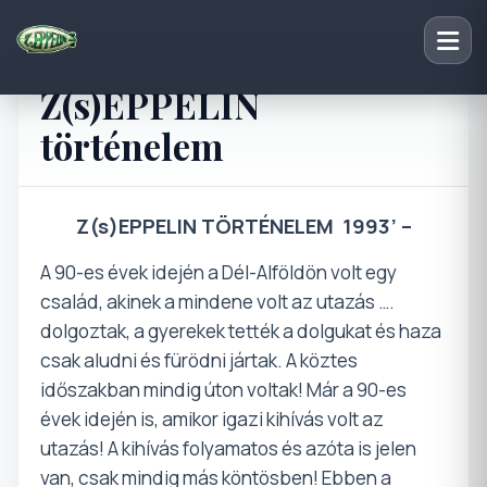
Z(s)EPPELIN
történelem
Z(s)EPPELIN TÖRTÉNELEM
1993’ –
A 90-es évek idején a Dél-Alföldön volt egy
család, akinek a mindene volt az utazás ….
dolgoztak, a gyerekek tették a dolgukat és haza
csak aludni és fürödni jártak. A köztes
időszakban mindig úton voltak! Már a 90-es
évek idején is, amikor igazi kihívás volt az
utazás! A kihívás folyamatos és azóta is jelen
van, csak mindig más köntösben! Ebben a