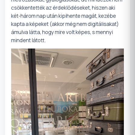
csökkentették az érdeklődéseket, hiszen aki
két-három nap után kipihente magát, kezébe
kapta a képeket (akkor még nem digitálisakat)
ámulva látta, hogy mire volt képes, s mennyi
mindent látott.