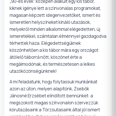
„90-es évek” közepén alakult egy kis tábor,
kiknek igénye lett a színvonalas programokat,
magasan képzett idegenvezetőket, ismert és
ismeretlen helyszíneket kínáló utazások,
melyekről minden alkalommal elégedetten, új
ismeretekkel, számtalan élménnyel gazdagodva
térhettek haza. Elégedettségüknek
köszönhetően a kis tábor mára egy országot
átölelő táborrá nőtt, köszönet érte a
megálmodónak, és természetesen a lelkes
utazóközönségünknek!
A mi feladatunk, hogy folytassuk munkánkat
azon az úton, melyen alapítónk, Zsebők
Jánosné Erzsébet elindított bennünket: a
megszokott magas színvonalon szervezzük
körutazásaink a Törzsutasaink által jól ismert