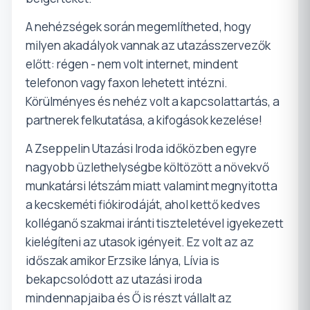
A nehézségek során megemlítheted, hogy
milyen akadályok vannak az utazásszervezők
előtt: régen - nem volt internet, mindent
telefonon vagy faxon lehetett intézni.
Körülményes és nehéz volt a kapcsolattartás, a
partnerek felkutatása, a kifogások kezelése!
A Zseppelin Utazási Iroda időközben egyre
nagyobb üzlethelységbe költözött a növekvő
munkatársi létszám miatt valamint megnyitotta
a kecskeméti fiókirodáját, ahol kettő kedves
kolléganő szakmai iránti tiszteletével igyekezett
kielégíteni az utasok igényeit. Ez volt az az
időszak amikor Erzsike lánya, Lívia is
bekapcsolódott az utazási iroda
mindennapjaiba és Ő is részt vállalt az