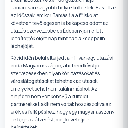
hamarosan nagyobb helyre költöztek. Ez volt az
az időszak, amikor Tamás fia a főiskolát
követően tevőlegesen is bekapcsolódott az
utazás szervezésbe és Édesanyja mellett
lendítették előre nap mint nap a Zseppelin
léghajóját.
Rövid időn belül elterjedt a hír: van egy utazási
iroda Magyarországon, ahol rendkívül jó
szervezésekben olyan körutazásokat és
városlátogatásokat tehetnek az utasok,
amelyeket sehol nem találni máshol. Az
elejében nem volt könnyű a külföldi
partnerekkel, akik nem voltak hozzászokva az
erélyes fellépéshez, hogy egy magyar asszony
ne tűrje az átverést, megkövetelje a
beígérteket.