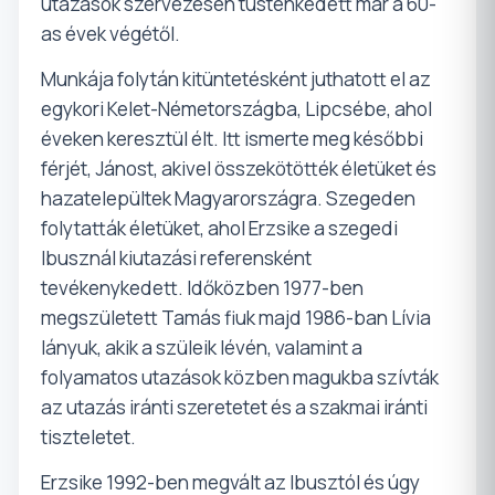
utazások szervezésén tüsténkedett már a 60-
as évek végétől.
Munkája folytán kitüntetésként juthatott el az
egykori Kelet-Németországba, Lipcsébe, ahol
éveken keresztül élt. Itt ismerte meg későbbi
férjét, Jánost, akivel összekötötték életüket és
hazatelepültek Magyarországra. Szegeden
folytatták életüket, ahol Erzsike a szegedi
Ibusznál kiutazási referensként
tevékenykedett. Időközben 1977-ben
megszületett Tamás fiuk majd 1986-ban Lívia
lányuk, akik a szüleik lévén, valamint a
folyamatos utazások közben magukba szívták
az utazás iránti szeretetet és a szakmai iránti
tiszteletet.
Erzsike 1992-ben megvált az Ibusztól és úgy