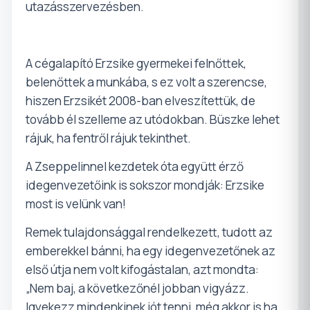
utazásszervezésben.
A cégalapító Erzsike gyermekei felnőttek,
belenőttek a munkába, s ez volt a szerencse,
hiszen Erzsikét 2008-ban elveszítettük, de
tovább él szelleme az utódokban. Büszke lehet
rájuk, ha fentről rájuk tekinthet.
A Zseppelinnel kezdetek óta együtt érző
idegenvezetőink is sokszor mondják: Erzsike
most is velünk van!
Remek tulajdonsággal rendelkezett, tudott az
emberekkel bánni, ha egy idegenvezetőnek az
első útja nem volt kifogástalan, azt mondta:
„Nem baj, a következőnél jobban vigyázz.
Igyekezz mindenkinek jót tenni, még akkor is ha