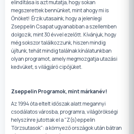
elindítása is azt mutatja, hogy sokan
megszerettek bennünket, mint ahogy mi is
Önöket!
Érzik utasaink, hogy a jelenlegi
Zseppelin Csapat ugyanabban a szellemben
dolgozik, mint 30 évvel ezelőtt. Kívánjuk, hogy
még sokszor találkozzunk, hiszen mindig
újítunk, tehát mindig találnak kínálatunkban
olyan programot, amely megmozgatja utazási
kedvüket, s világjáró cipőjüket.
Zseppelin Programok, mint márkanév!
Az 1994 óta eltelt időszak alatt megannyi
csodálatos városba, programra, világörökségi
helyszínre jutottak el a "Z(s)eppelin
Törzsutasok": a környező országok után bátran