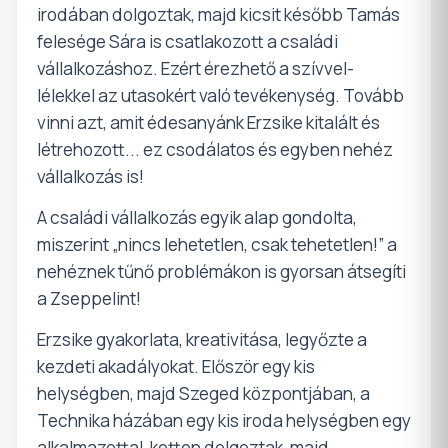
irodában dolgoztak, majd kicsit később Tamás
felesége Sára is csatlakozott a családi
vállalkozáshoz. Ezért érezhető a szívvel-
lélekkel az utasokért való tevékenység. Tovább
vinni azt, amit édesanyánk Erzsike kitalált és
létrehozott... ez csodálatos és egyben nehéz
vállalkozás is!
A családi vállalkozás egyik alap gondolta,
miszerint „nincs lehetetlen, csak tehetetlen!” a
nehéznek tűnő problémákon is gyorsan átsegíti
a Zseppelint!
Erzsike gyakorlata, kreativitása, legyőzte a
kezdeti akadályokat. Először egy kis
helységben, majd Szeged központjában, a
Technika házában egy kis iroda helységben egy
alkalmazottal, ketten dolgoztak, majd