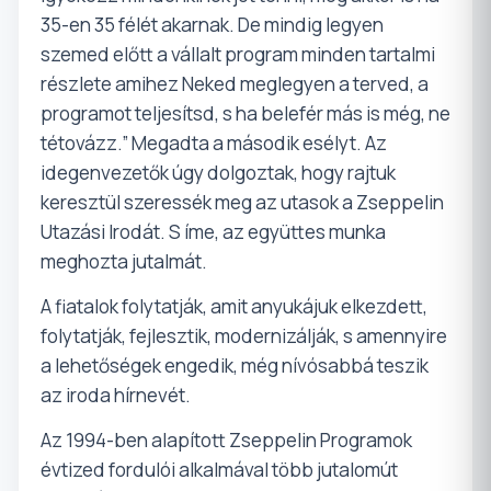
35-en 35 félét akarnak. De mindig legyen
szemed előtt a vállalt program minden tartalmi
részlete amihez Neked meglegyen a terved, a
programot teljesítsd, s ha belefér más is még, ne
tétovázz.” Megadta a második esélyt. Az
idegenvezetők úgy dolgoztak, hogy rajtuk
keresztül szeressék meg az utasok a Zseppelin
Utazási Irodát. S íme, az együttes munka
meghozta jutalmát.
A fiatalok folytatják, amit anyukájuk elkezdett,
folytatják, fejlesztik, modernizálják, s amennyire
a lehetőségek engedik, még nívósabbá teszik
az iroda hírnevét.
Az 1994-ben alapított Zseppelin Programok
évtized fordulói alkalmával több jutalomút