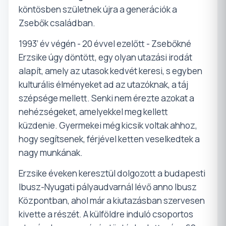
köntösben születnek újra a generációk a
Zsebők családban.
1993’ év végén - 20 évvel ezelőtt - Zsebőkné
Erzsike úgy döntött, egy olyan utazási irodát
alapít, amely az utasok kedvét keresi, s egyben
kulturális élményeket ad az utazóknak, a táj
szépsége mellett. Senki nem érezte azokat a
nehézségeket, amelyekkel meg kellett
küzdenie. Gyermekei még kicsik voltak ahhoz,
hogy segítsenek, férjével ketten veselkedtek a
nagy munkának.
Erzsike éveken keresztül dolgozott a budapesti
Ibusz-Nyugati pályaudvarnál lévő anno Ibusz
Központban, ahol már a kiutazásban szervesen
kivette a részét. A külföldre induló csoportos