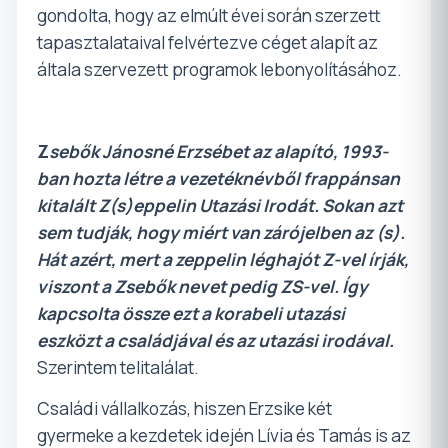
gondolta, hogy az elmúlt évei során szerzett
tapasztalataival felvértezve céget alapít az
általa szervezett programok lebonyolításához.
Z
sebők Jánosné Erzsébet az alapító, 1993-
ban hozta létre a vezetéknévből frappánsan
kitalált Z(s)eppelin Utazási Irodát. Sokan azt
sem tudják, hogy miért van zárójelben az (s).
Hát azért, mert a zeppelin léghajót Z-vel írják,
viszont a Zsebők nevet pedig ZS-vel. Így
kapcsolta össze ezt a korabeli utazási
eszközt a családjával és az utazási irodával.
Szerintem telitalálat.
Családi vállalkozás, hiszen Erzsike két
gyermeke a kezdetek idején Lívia és Tamás is az