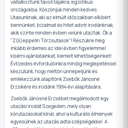
vállalkoztunk távoli tájakra, egzotikus
országokba. Köszönjük minden kedves
Utasunknak, aki az elmúlt időszakban elkísért
bennünket, bizalmat és hitet adott irodánknak,
akik szinte minden évben velünk utaztak. Ők a
"Z(s)eppelin Törzsutasok"! Részükre még
inkább érdemes az idei évben figyelemmel
kísérni ajánlatainkat, kiemelt lehetőségeinket!
Évtizedes évfordulóinkra mindig meglepetéssel
készülünk, hogy méltón ünnepeljünk és
emlékezzünk alapítónk Zsebők Jánosné
Erzsikére és irodánk 1994 évi alapítására.
Zsebők Jánosné Erzsébet megálmodott egy
utazási irodát Szegeden, mely olyan
körutazásokat kínál, ahol a kulturális élmények
egyesülnek az utazás adta szépségekkel. A