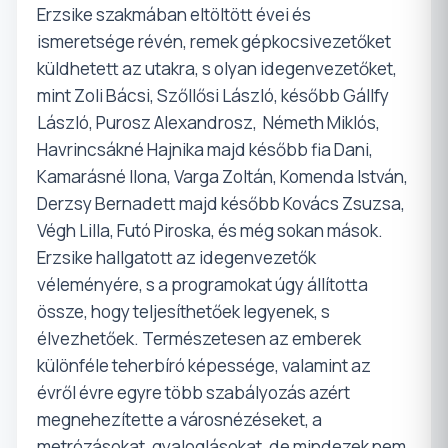
Erzsike szakmában eltöltött évei és
ismeretsége révén, remek gépkocsivezetőket
küldhetett az utakra, s olyan idegenvezetőket,
mint Zoli Bácsi, Szőllősi László, később Gállfy
László, Purosz Alexandrosz,
Németh Miklós,
Havrincsákné Hajnika majd később fia Dani,
Kamarásné Ilona, Varga Zoltán, Komenda István,
Derzsy Bernadett majd később Kovács Zsuzsa,
Végh Lilla, Futó Piroska, és még sokan mások.
Erzsike hallgatott az idegenvezetők
véleményére, s a programokat úgy állította
össze, hogy teljesíthetőek legyenek, s
élvezhetőek. Természetesen az emberek
különféle teherbíró képessége, valamint az
évről évre egyre több szabályozás azért
megnehezítette a városnézéseket, a
metrózásokat, gyaloglásokat, de mindezek nem