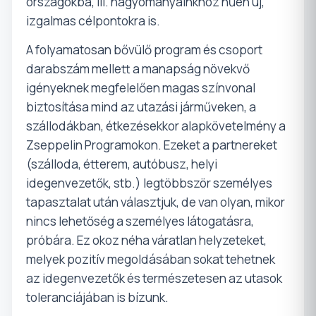
országokba, ill. hagyományainkhoz hűen új,
izgalmas célpontokra is.
A folyamatosan bővülő program és csoport
darabszám mellett a manapság növekvő
igényeknek megfelelően magas színvonal
biztosítása mind az utazási járműveken, a
szállodákban, étkezésekkor alapkövetelmény a
Zseppelin Programokon. Ezeket a partnereket
(szálloda, étterem, autóbusz, helyi
idegenvezetők, stb.) legtöbbször személyes
tapasztalat után választjuk, de van olyan, mikor
nincs lehetőség a személyes látogatásra,
próbára. Ez okoz néha váratlan helyzeteket,
melyek pozitív megoldásában sokat tehetnek
az idegenvezetők és természetesen az utasok
toleranciájában is bízunk.