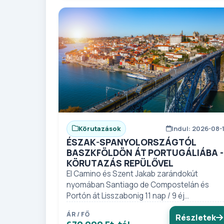
Körutazások
Indul: 2026-08-
ÉSZAK-SPANYOLORSZÁGTÓL
BASZKFÖLDÖN ÁT PORTUGÁLIÁBA -
KÖRUTAZÁS REPÜLŐVEL
El Camino és Szent Jakab zarándokút
nyomában Santiago de Compostelán és
Portón át Lisszabonig 11 nap / 9 éj...
ÁR / FŐ
Részletek