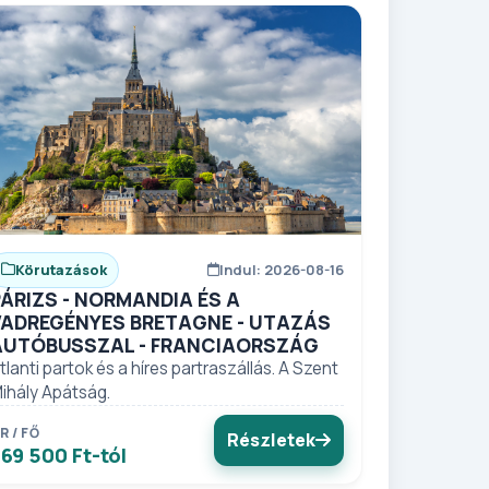
Körutazások
Indul: 2026-08-16
PÁRIZS - NORMANDIA ÉS A
VADREGÉNYES BRETAGNE - UTAZÁS
AUTÓBUSSZAL - FRANCIAORSZÁG
tlanti partok és a híres partraszállás. A Szent
ihály Apátság.
R / FŐ
Részletek
69 500 Ft-tól