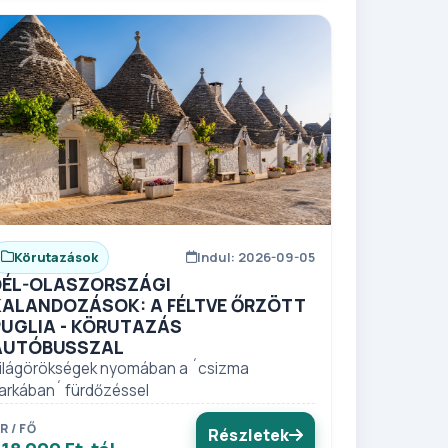
Körutazások
Indul: 2026-09-05
DÉL-OLASZORSZÁGI
KALANDOZÁSOK: A FÉLTVE ŐRZÖTT
PUGLIA - KÖRUTAZÁS
AUTÓBUSSZAL
ilágörökségek nyomában a ´csizma
arkában´ fürdőzéssel
R / FŐ
Részletek