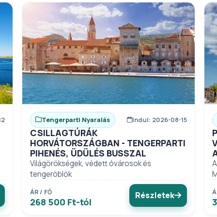
12
Tengerparti Nyaralás
Indul: 2026-08-15
CSILLAGTÚRÁK
HORVÁTORSZÁGBAN - TENGERPARTI
PIHENÉS, ÜDÜLÉS BUSSZAL
Világörökségek, védett óvárosok és
A
tengeröblök
M
ÁR / FŐ
Á
Részletek
268 500 Ft-tól
3