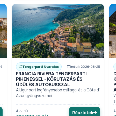
19
Tengerparti Nyaralás
Indul: 2026-08-25
FRANCIA RIVIÉRA TENGERPARTI
PIHENÉSSEL - KÖRUTAZÁS ÉS
ÜDÜLÉS AUTÓBUSSZAL
A Ligur part legfényesebb csillagai és a Côte d’
V
Azur gyöngyszemei
s
ÁR / FŐ
Á
Részletek