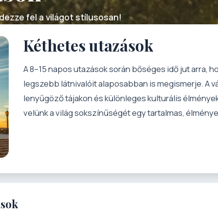
ezze fel a világot stílusosan!
Kéthetes utazások
A 8–15 napos utazások során bőséges idő jut arra, h
legszebb látnivalóit alaposabban is megismerje. A 
lenyűgöző tájakon és különleges kulturális élmények
velünk a világ sokszínűségét egy tartalmas, élmén
ások