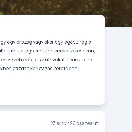
ogy egy ország vagy akár egy egész régió
változatos programok történelmi városokon,
en vezetik végig az utazókat. Fedezze fel
yekben gazdag körutazás keretében!
23 aktív / 28 összes út