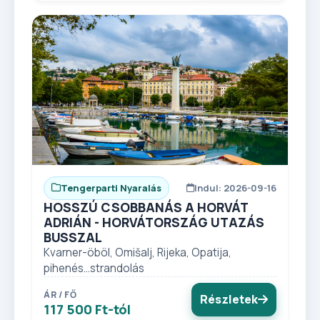
Tengerparti Nyaralás
Indul: 2026-09-16
HOSSZÚ CSOBBANÁS A HORVÁT
ADRIÁN - HORVÁTORSZÁG UTAZÁS
BUSSZAL
Kvarner-öböl, Omišalj, Rijeka, Opatija,
pihenés...strandolás
ÁR / FŐ
Részletek
117 500 Ft-tól