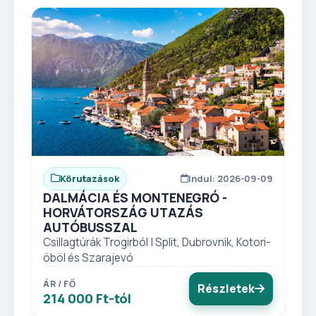
Körutazások
Indul: 2026-09-09
DALMÁCIA ÉS MONTENEGRÓ -
HORVÁTORSZÁG UTAZÁS
AUTÓBUSSZAL
Csillagtúrák Trogirból | Split, Dubrovnik, Kotori-
öböl és Szarajevó
ÁR / FŐ
Részletek
214 000 Ft-tól