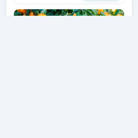
Körutazások
Indul: 2026-10-22
MANDARINSZÜRET
HORVÁTORSZÁGBAN - UTAZÁS
BUSSZAL
Neretva völgye, Mostar és Szarajevó
ÁR / FŐ
Részletek
109 500 Ft-tól