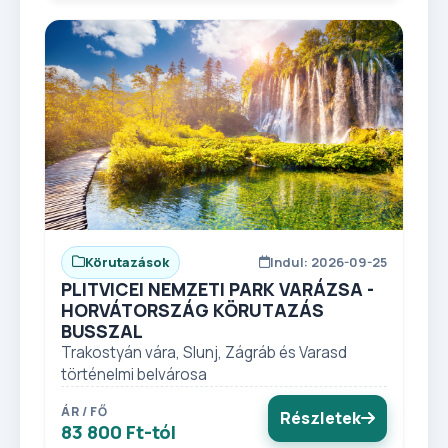
Körutazások
Indul: 2026-09-25
PLITVICEI NEMZETI PARK VARÁZSA -
HORVÁTORSZÁG KÖRUTAZÁS
BUSSZAL
Trakostyán vára, Slunj, Zágráb és Varasd
történelmi belvárosa
ÁR / FŐ
Részletek
83 800 Ft-tól