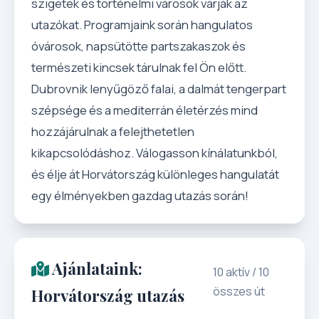
szigetek és történelmi városok várják az
utazókat. Programjaink során hangulatos
óvárosok, napsütötte partszakaszok és
természeti kincsek tárulnak fel Ön előtt.
Dubrovnik lenyűgöző falai, a dalmát tengerpart
szépsége és a mediterrán életérzés mind
hozzájárulnak a felejthetetlen
kikapcsolódáshoz. Válogasson kínálatunkból,
és élje át Horvátország különleges hangulatát
egy élményekben gazdag utazás során!
Ajánlataink:
10 aktív / 10
összes út
Horvátország utazás