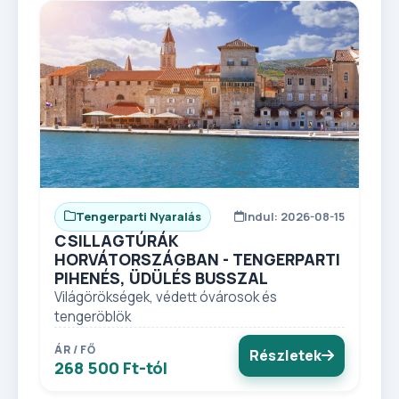
Tengerparti Nyaralás
Indul: 2026-08-15
CSILLAGTÚRÁK
HORVÁTORSZÁGBAN - TENGERPARTI
PIHENÉS, ÜDÜLÉS BUSSZAL
Világörökségek, védett óvárosok és
tengeröblök
ÁR / FŐ
Részletek
268 500 Ft-tól