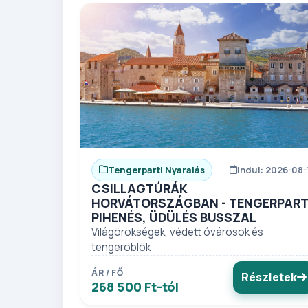
Tengerparti Nyaralás
Indul: 2026-08-
CSILLAGTÚRÁK
HORVÁTORSZÁGBAN - TENGERPART
PIHENÉS, ÜDÜLÉS BUSSZAL
Világörökségek, védett óvárosok és
tengeröblök
ÁR / FŐ
Részletek
268 500 Ft-tól