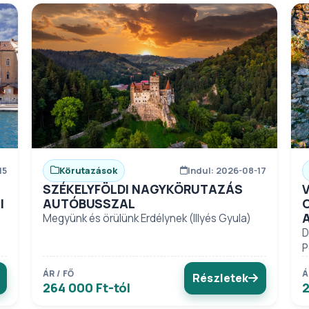
15
Körutazások
Indul: 2026-08-17
SZÉKELYFÖLDI NAGYKÖRUTAZÁS
I
AUTÓBUSSZAL
Megyünk és örülünk Erdélynek (Illyés Gyula)
D
P
ÁR / FŐ
Á
Részletek
264 000 Ft-tól
2