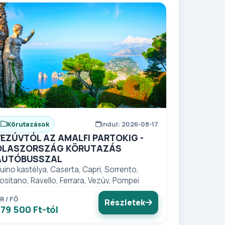
Körutazások
Indul: 2026-08-17
VEZÚVTÓL AZ AMALFI PARTOKIG -
OLASZORSZÁG KÖRUTAZÁS
AUTÓBUSSZAL
uino kastélya, Caserta, Capri, Sorrento,
ositano, Ravello, Ferrara, Vezúv, Pompei
R / FŐ
Részletek
79 500 Ft-tól