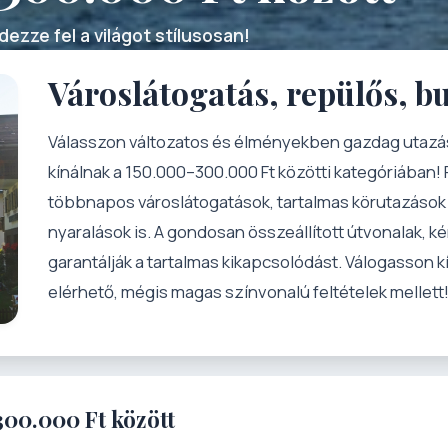
ezze fel a világot stílusosan!
Városlátogatás, repülős, b
Válasszon változatos és élményekben gazdag utazása
kínálnak a 150.000–300.000 Ft közötti kategóriában!
többnapos városlátogatások, tartalmas körutazások 
nyaralások is. A gondosan összeállított útvonalak,
garantálják a tartalmas kikapcsolódást. Válogasson k
elérhető, mégis magas színvonalú feltételek mellett
300.000 Ft között