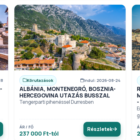
18
Körutazások
Indul: 2026-08-24
-
ALBÁNIA, MONTENEGRÓ, BOSZNIA-
R
HERCEGOVINA UTAZÁS BUSSZAL
Tengerparti pihenéssel Durresben
E
g
ÁR / FŐ
Á
Részletek
237 000 Ft-tól
2