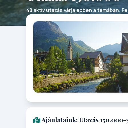
48 aktív utazás várja ebben a témában. Fed
Ajánlataink: Utazás 150.000-