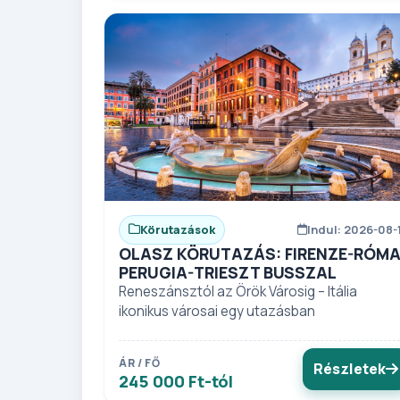
Körutazások
Indul: 2026-08-
OLASZ KÖRUTAZÁS: FIRENZE-RÓMA
PERUGIA-TRIESZT BUSSZAL
Reneszánsztól az Örök Városig – Itália
ikonikus városai egy utazásban
ÁR / FŐ
Részletek
245 000 Ft-tól