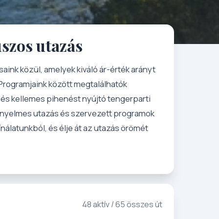
uszos utazás
ink közül, amelyek kiváló ár-érték arányt
 Programjaink között megtalálhatók
és kellemes pihenést nyújtó tengerparti
 kényelmes utazás és szervezett programok
ínálatunkból, és élje át az utazás örömét
!
48 aktív / 65 összes út