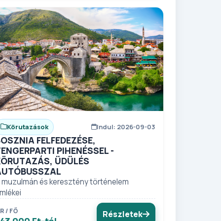
Körutazások
Indul: 2026-09-03
BOSZNIA FELFEDEZÉSE,
TENGERPARTI PIHENÉSSEL -
KÖRUTAZÁS, ÜDÜLÉS
AUTÓBUSSZAL
 muzulmán és keresztény történelem
mlékei
R / FŐ
Részletek
43 000 Ft-tól