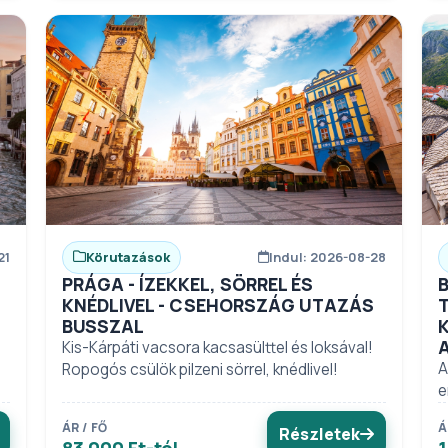
21
Körutazások
Indul: 2026-08-28
PRÁGA - ÍZEKKEL, SÖRREL ÉS
KNÉDLIVEL - CSEHORSZÁG UTAZÁS
BUSSZAL
Kis-Kárpáti vacsora kacsasülttel és loksával!
A
Ropogós csülök pilzeni sörrel, knédlivel!
e
ÁR / FŐ
Á
Részletek
83 000 Ft-tól
1