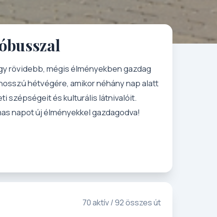
tóbusszal
 egy rövidebb, mégis élményekben gazdag
hosszú hétvégére, amikor néhány nap alatt
i szépségeit és kulturális látnivalóit.
lmas napot új élményekkel gazdagodva!
70 aktív / 92 összes út