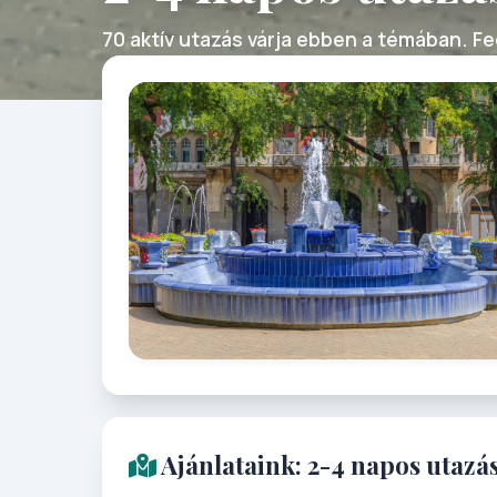
70 aktív utazás várja ebben a témában. Fed
Ajánlataink: 2-4 napos utazá