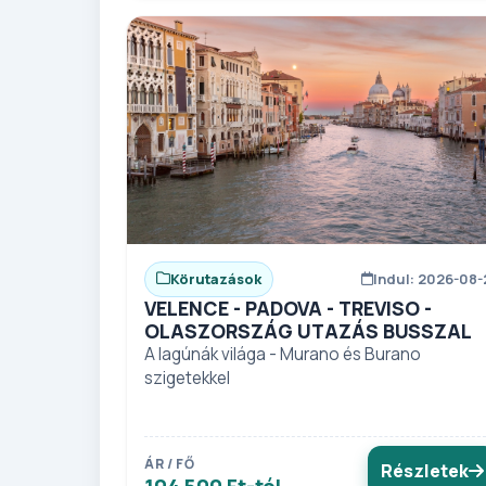
Körutazások
Indul: 2026-08-
VELENCE - PADOVA - TREVISO -
OLASZORSZÁG UTAZÁS BUSSZAL
A lagúnák világa - Murano és Burano
szigetekkel
ÁR / FŐ
Részletek
104 500 Ft-tól