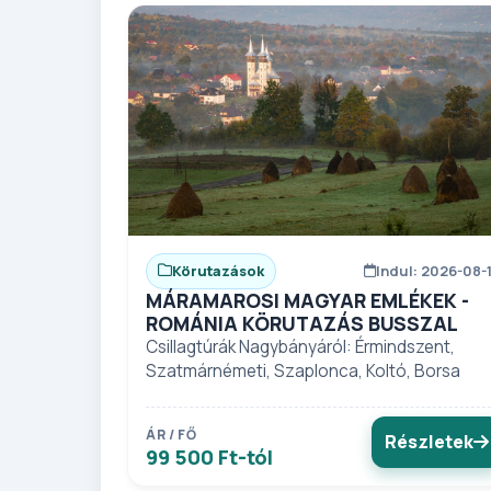
Körutazások
Indul: 2026-08-
MÁRAMAROSI MAGYAR EMLÉKEK -
ROMÁNIA KÖRUTAZÁS BUSSZAL
Csillagtúrák Nagybányáról: Érmindszent,
Szatmárnémeti, Szaplonca, Koltó, Borsa
ÁR / FŐ
Részletek
99 500 Ft-tól