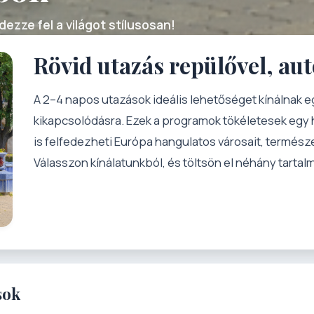
ezze fel a világot stílusosan!
Rövid utazás repülővel, au
A 2–4 napos utazások ideális lehetőséget kínálnak
kikapcsolódásra. Ezek a programok tökéletesek egy 
is felfedezheti Európa hangulatos városait, természet
Válasszon kínálatunkból, és töltsön el néhány tarta
sok