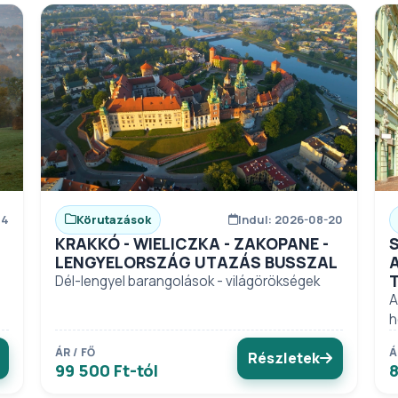
14
Körutazások
Indul: 2026-08-20
KRAKKÓ - WIELICZKA - ZAKOPANE -
LENGYELORSZÁG UTAZÁS BUSSZAL
Dél-lengyel barangolások - világörökségek
A
h
ÁR / FŐ
Á
Részletek
99 500 Ft-tól
8