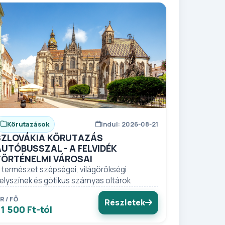
Körutazások
Indul: 2026-08-21
SZLOVÁKIA KÖRUTAZÁS
AUTÓBUSSZAL - A FELVIDÉK
TÖRTÉNELMI VÁROSAI
 természet szépségei, világörökségi
elyszínek és gótikus szárnyas oltárok
R / FŐ
Részletek
1 500 Ft-tól