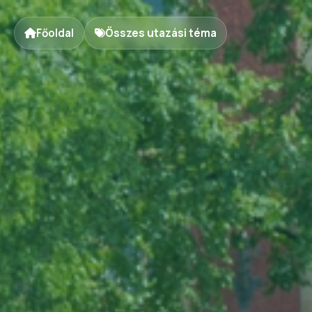
Főoldal
Összes utazási téma