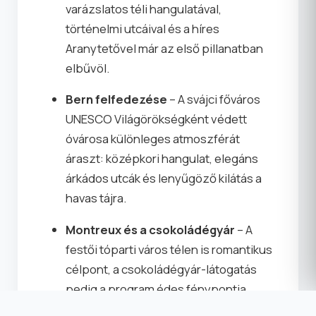
varázslatos téli hangulatával,
történelmi utcáival és a híres
Aranytetővel már az első pillanatban
elbűvöl.
Bern felfedezése
– A svájci főváros
UNESCO Világörökségként védett
óvárosa különleges atmoszférát
áraszt: középkori hangulat, elegáns
árkádos utcák és lenyűgöző kilátás a
havas tájra.
Montreux és a csokoládégyár
– A
festői tóparti város télen is romantikus
célpont, a csokoládégyár-látogatás
pedig a program édes fénypontja.