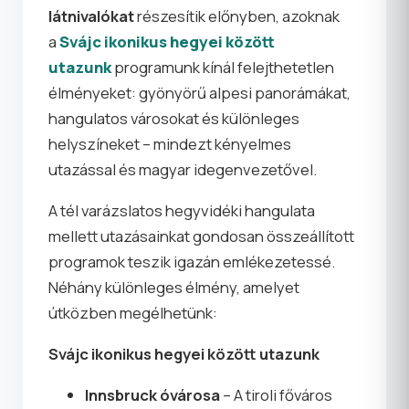
látnivalókat
részesítik előnyben, azoknak
a
Svájc ikonikus hegyei között
utazunk
programunk kínál felejthetetlen
élményeket: gyönyörű alpesi panorámákat,
hangulatos városokat és különleges
helyszíneket – mindezt kényelmes
utazással és magyar idegenvezetővel.
A tél varázslatos hegyvidéki hangulata
mellett utazásainkat gondosan összeállított
programok teszik igazán emlékezetessé.
Néhány különleges élmény, amelyet
útközben megélhetünk:
Svájc ikonikus hegyei között utazunk
Innsbruck óvárosa
– A tiroli főváros