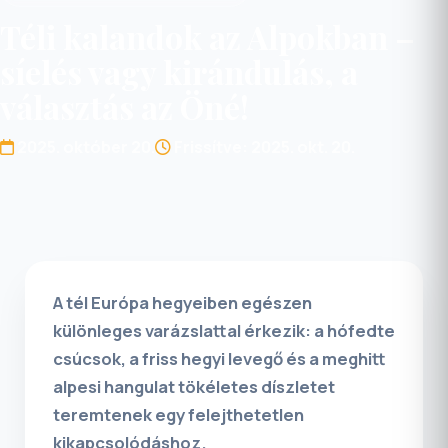
Téli kalandok az Alpokban –
síelés vagy kirándulás, a
választás az Öné!
2025. október 20.
Frissítve: 2025. okt. 20.
A tél Európa hegyeiben egészen
különleges varázslattal érkezik: a hófedte
csúcsok, a friss hegyi levegő és a meghitt
alpesi hangulat tökéletes díszletet
teremtenek egy felejthetetlen
kikapcsolódáshoz.