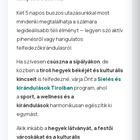
Két 5 napos buszos utazásunkkal most
mindenki megtalálhatja a számára
legideálisabb téli élményt — legyen szó aktív
pihenésről vagy hangulatos
felfedezőkirándulásról.
Ha szívesen
csúszna a sípályákon
, de
közben a
tiroli hegyek békéjét és kulturális
kincseit
is felfedezné, várja Önt a
Síelés és
kirándulások Tirolban
program, ahol
a
sport, a wellness és a
kirándulások
harmonikusan egészítik ki
egymást.
Akik inkább a
hegyek látványát, a festői
városkákat és a kulturális