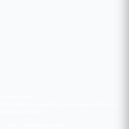
Főoldal
›
Blog
›
Téli kalandok az Alpokban – síelés vagy kirándulás, a
választás az Öné!
BLOG • TURIZMUS, UTAZÁS