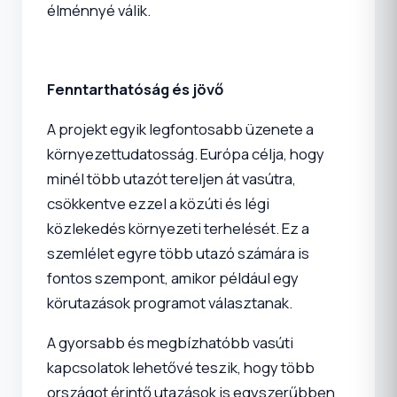
élménnyé válik.
Fenntarthatóság és jövő
A projekt egyik legfontosabb üzenete a
környezettudatosság. Európa célja, hogy
minél több utazót tereljen át vasútra,
csökkentve ezzel a közúti és légi
közlekedés környezeti terhelését. Ez a
szemlélet egyre több utazó számára is
fontos szempont, amikor például egy
körutazások programot választanak.
A gyorsabb és megbízhatóbb vasúti
kapcsolatok lehetővé teszik, hogy több
országot érintő utazások is egyszerűbben