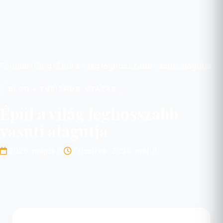
Főoldal
›
Blog
›
Épül a világ leghosszabb vasúti alagútja
BLOG • TURIZMUS, UTAZÁS
Épül a világ leghosszabb
vasúti alagútja
2026. május 6.
Frissítve: 2026. máj. 6.