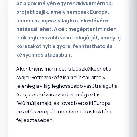
Az Alpok mélyén egy rendkívüli mérnöki
projekt zajlik, amely nemcsak Európa,
hanem az egész világ közlekedésére
hatással lehet. A cél: megépíteni minden
idők leghosszabb vasúti alagútját, amely új
korszakot nyit a gyors, fenntartható és
kényelmes utazásban.
A kontinens már most is büszkélkedhet a
svájci Gotthard-bázisalagút-tal, amely
jelenleg a világ leghosszabb vasúti alagútja.
Az új beruházás azonban még ezt is
felülmúlja majd, és tovább erősíti Európa
vezető szerepét a modern infrastruktúra
fejlesztésében.