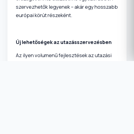
szervezhetők legyenek – akár egy hosszabb
európai körút részeként.
Új lehetőségek az utazásszervezésben
Az ilyen volumenű fejlesztések az utazási
irodák számára is új perspektívákat nyitnak. A
javuló infrastruktúra lehetővé teszi, hogy
még változatosabb programok szülessenek
– legyen szó akár klasszikus desztinációkról
vagy kevésbé ismert régiók felfedezéséről.
Egy jól megszervezett körutazás során az
utasok nemcsak több helyszínt
látogathatnak meg rövidebb idő alatt, hanem