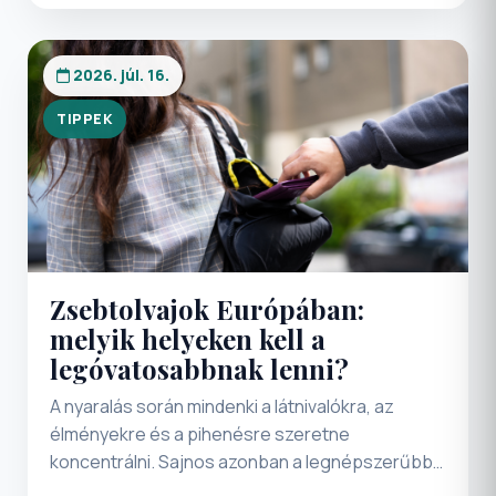
össze, amely tökéletesen ötvözi a történelmi
kastélyok romantikáját, a mediterrán
kikötővárosok hangulatát és az igazi
2026. júl. 16.
gasztronómia élményét. Egy felejthetetlen
romantikus hétvégi feltöltődésre vágyik?
TIPPEK
Tartson velünk a CSOKOLÁDÉFESZTIVÁL
OPATIJÁBAN utazásukon.
Zsebtolvajok Európában:
melyik helyeken kell a
legóvatosabbnak lenni?
A nyaralás során mindenki a látnivalókra, az
élményekre és a pihenésre szeretne
koncentrálni. Sajnos azonban a legnépszerűbb
turisztikai célpontokon nemcsak a turisták,