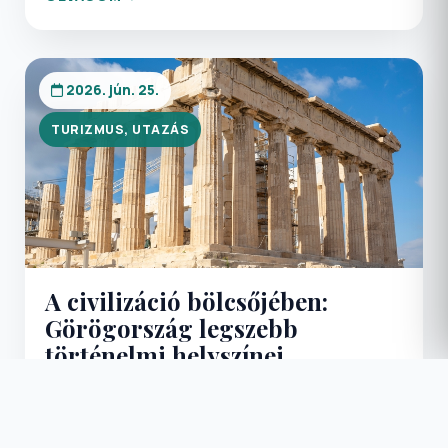
2026. jún. 25.
TURIZMUS, UTAZÁS
A civilizáció bölcsőjében:
Görögország legszebb
történelmi helyszínei
Görögország nem csupán egy úti cél; egy élő
történelemkönyv, ahol a mítoszok találkoznak a
jelennel, és a gasztronómiai élmények (mint a