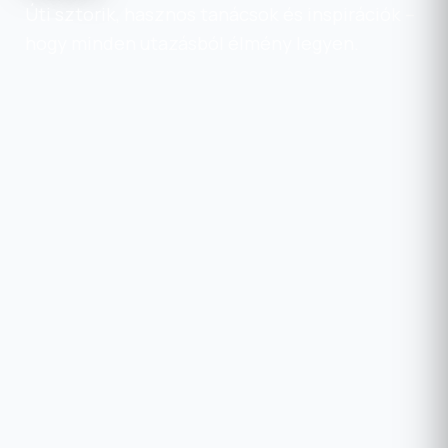
Úti sztorik, hasznos tanácsok és inspirációk –
hogy minden utazásból élmény legyen.