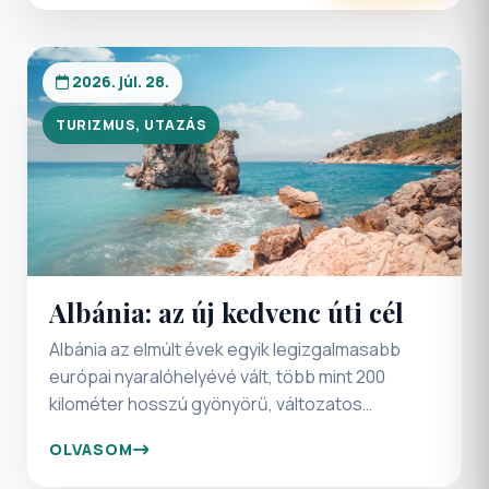
2026. júl. 28.
TURIZMUS, UTAZÁS
Albánia: az új kedvenc úti cél
Albánia az elmúlt évek egyik legizgalmasabb
európai nyaralóhelyévé vált, több mint 200
kilométer hosszú gyönyörű, változatos
tengerpartjával. Az ország valódi
OLVASOM
különlegessége mégis abban rejlik, hogy a
pihenés mellett több ezer év történelmének