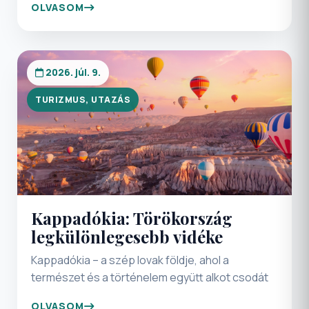
OLVASOM
hanem a zsebtolvajok is megjelennek. Legyen
szó egy hétvégi városlátogatásról vagy
hosszabb körutazásokról, néhány egyszerű
óvintézkedéssel jelentősen csökkenthető a
2026. júl. 9.
kellemetlen meglepetések esélye.
TURIZMUS, UTAZÁS
Kappadókia: Törökország
legkülönlegesebb vidéke
Kappadókia – a szép lovak földje, ahol a
természet és a történelem együtt alkot csodát
OLVASOM