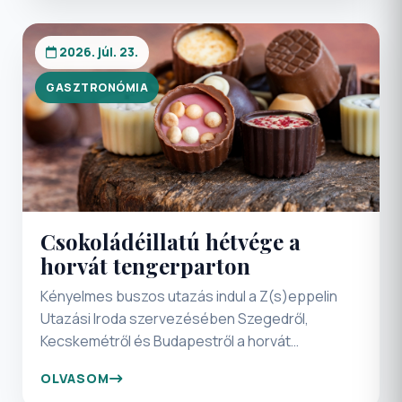
nyomait is felfedezhetjük itt.
2026. júl. 23.
GASZTRONÓMIA
Csokoládéillatú hétvége a
horvát tengerparton
Kényelmes buszos utazás indul a Z(s)eppelin
Utazási Iroda szervezésében Szegedről,
Kecskemétről és Budapestről a horvát
tengerpart legízletesebb téli eseményére!
OLVASOM
Olyan különleges kétnapos programot állítottunk