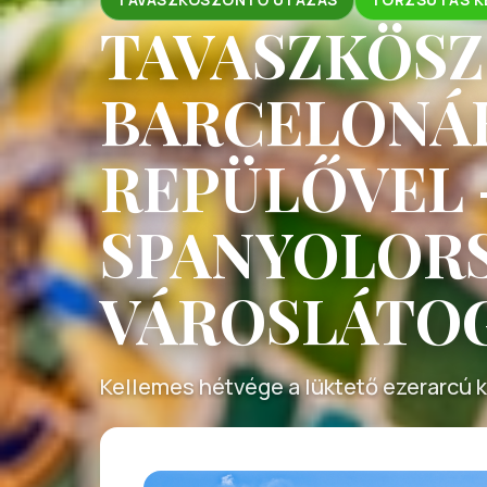
TAVASZKÖS
BARCELONÁ
REPÜLŐVEL 
SPANYOLOR
VÁROSLÁTO
Kellemes hétvége a lüktető ezerarcú 