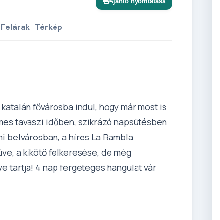
Ajánló nyomtatása
 Felárak
Térkép
katalán fővárosba indul, hogy már most is
es tavaszi időben, szikrázó napsütésben
mi belvárosban, a híres La Rambla
ve, a kikötő felkeresése, de még
ve tartja! 4 nap fergeteges hangulat vár