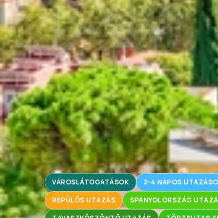
VÁROSLÁTOGATÁSOK
2-4 NAPOS UTAZÁS
REPÜLŐS UTAZÁS
SPANYOLORSZÁG UTAZ
TAVASZKÖSZÖNTŐ UTAZÁS
TÖRZSUTAS K