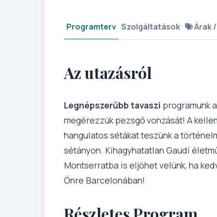
Programterv
Szolgáltatások
Árak /
Az utazásról
Legnépszerűbb tavaszi
programunk a 
megérezzük pezsgő vonzását! A kellem
hangulatos sétákat teszünk a történel
sétányon. Kihagyhatatlan Gaudí életmű
Montserratba is eljöhet velünk, ha ked
Önre Barcelonában!
Részletes Program