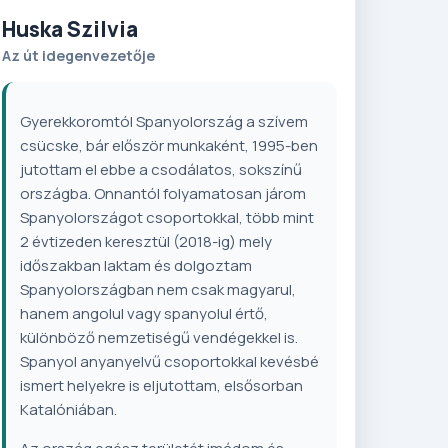
Huska Szilvia
Az út idegenvezetője
Gyerekkoromtól Spanyolország a szívem
csücske, bár először munkaként, 1995-ben
jutottam el ebbe a csodálatos, sokszínű
országba. Onnantól folyamatosan járom
Spanyolországot csoportokkal, több mint
2 évtizeden keresztül (2018-ig) mely
időszakban laktam és dolgoztam
Spanyolországban nem csak magyarul,
hanem angolul vagy spanyolul értő,
különböző nemzetiségű vendégekkel is.
Spanyol anyanyelvű csoportokkal kevésbé
ismert helyekre is eljutottam, elsősorban
Katalóniában.