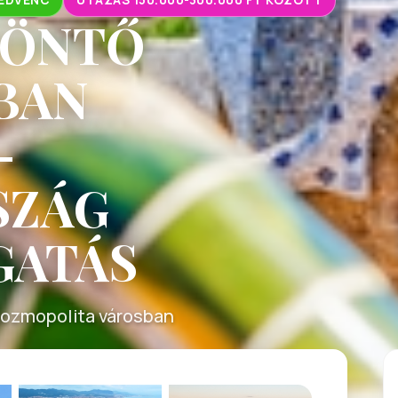
ZÖNTŐ
BAN
-
SZÁG
GATÁS
kozmopolita városban