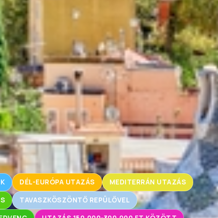
OK
DÉL-EURÓPA UTAZÁS
MEDITERRÁN UTAZÁS
ÁS
TAVASZKÖSZÖNTŐ REPÜLŐVEL
EDVENC
UTAZÁS 150.000-300.000 FT KÖZÖTT