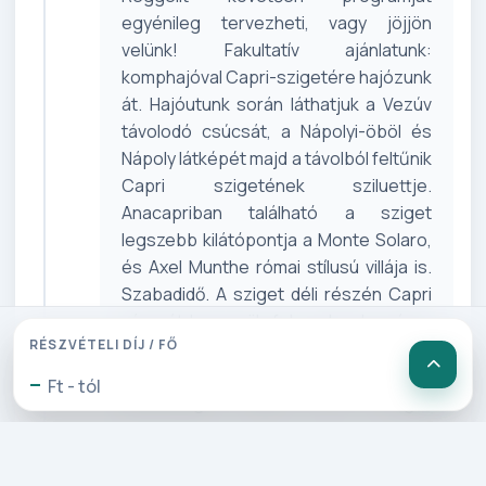
egyénileg tervezheti, vagy jöjjön
velünk! Fakultatív ajánlatunk:
komphajóval Capri-szigetére hajózunk
át. Hajóutunk során láthatjuk a Vezúv
távolodó csúcsát, a Nápolyi-öböl és
Nápoly látképét majd a távolból feltűnik
Capri szigetének sziluettje.
Anacapriban található a sziget
legszebb kilátópontja a Monte Solaro,
és Axel Munthe római stílusú villája is.
Szabadidő. A sziget déli részén Capri
városát keressük fel, melynek nyáron
RÉSZVÉTELI DÍJ / FŐ
csodálatos parkja az Augustus kert
nevet viseli. Időjárástól függően
-
Ft - tól
lehetőség van a sziget
körbehajózására is, mely teljes képet
ad a sziget minden oldaláról
(helyszínen fizetendő). Estére