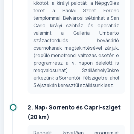
kikötőt, a királyi palotát, a Népgyűlés
teret a Paolai Szent Ferenc
templommal. Belvárosi sétánkat a San
Carlo királyi színház és operaház
valamint a Galleria Umberto
századfordulós bevásárló
csarnokának megtekintésével zárjuk.
(repülő menetrendi változás esetén e
programrész a 4. napon délelőtt is
megvalósulhat) Szálláshelyünkre
érkezünk a Sorrentói- félszigetre, ahol
3 éjszakán keresztül szállásunk lesz.
2. Nap: Sorrento és Capri-sziget
(20 km)
Reggelit követően programját