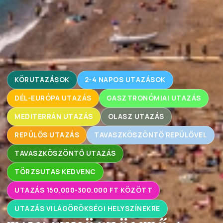
KÖRUTAZÁSOK
2-4 NAPOS UTAZÁSOK
DÉL-EURÓPA UTAZÁS
GASZTRONÓMIAI UTAZÁS
MEDITERRÁN UTAZÁS
OLASZ UTAZÁS
REPÜLŐS UTAZÁS
TAVASZKÖSZÖNTŐ REPÜLŐVEL
TAVASZKÖSZÖNTŐ UTAZÁS
TÖRZSUTAS KEDVENC
UTAZÁS 150.000-300.000 FT KÖZÖTT
UTAZÁS VILÁGÖRÖKSÉGI HELYSZÍNEKRE