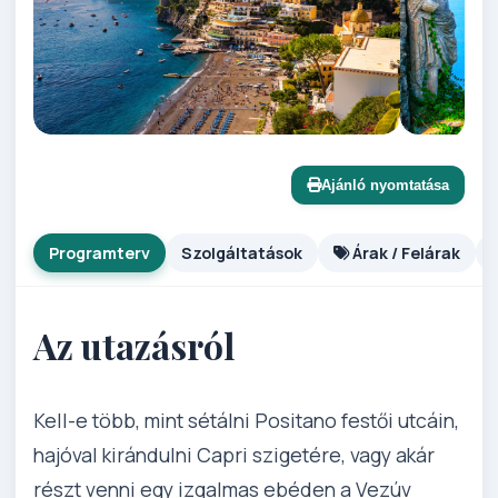
Ajánló nyomtatása
Programterv
Szolgáltatások
Árak / Felárak
Az utazásról
Kell-e több, mint sétálni Positano festői utcáin,
hajóval kirándulni Capri szigetére, vagy akár
részt venni egy izgalmas ebéden a Vezúv