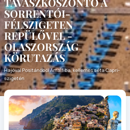
TAVASZKÖSZÖNTŐ A
SORRENTÓI-
FÉLSZIGETEN
REPÜLŐVEL -
OLASZORSZÁG
KÖRUTAZÁS
Hajóval Positánóból Amalfiba, kellemes séta Capri-
szigetén