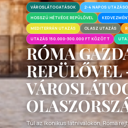
VÁROSLÁTOGATÁSOK
2-4 NAPOS UTAZÁS
HOSSZÚ HÉTVÉGE REPÜLŐVEL
KEDVEZMÉN
MEDITERRÁN UTAZÁS
OLASZ UTAZÁS
R
UTAZÁS 150.000-300.000 FT KÖZÖTT
UTA
RÓMA GAZD
REPÜLŐVEL 
VÁROSLÁTO
OLASZORSZ
Túl az ikonikus látnivalókon, Róma rejt