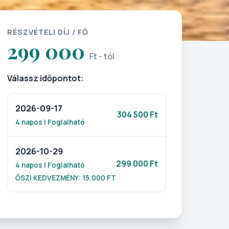
RÉSZVÉTELI DÍJ / FŐ
299 000
Ft - tól
Válassz időpontot:
2026-09-17
304 500 Ft
4 napos | Foglalható
2026-10-29
299 000 Ft
4 napos | Foglalható
ŐSZI KEDVEZMÉNY: 15.000 FT