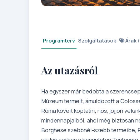
Programterv
Szolgáltatások
Árak /
Az utazásról
Ha egyszer már bedobta a szerencsepén
Múzeum termeit, ámuldozott a Colosse
Róma köveit koptatni, nos, jöjjön velü
mindennapjaiból, ahol még biztosan nem 
Borghese szebbnél-szebb termeibe, R
utolsó sorban a hangulatos Testaccio