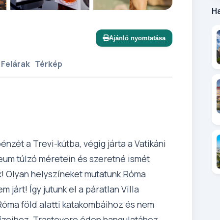
H
+8 további
Ajánló nyomtatása
 Felárak
Térkép
zét a Trevi-kútba, végig járta a Vatikáni
um túlzó méretein és szeretné ismét
nk! Olyan helyszíneket mutatunk Róma
járt! Így jutunk el a páratlan Villa
óma föld alatti katakombáihoz és nem
 ízeihez, Trastevere ódon hangulatához.