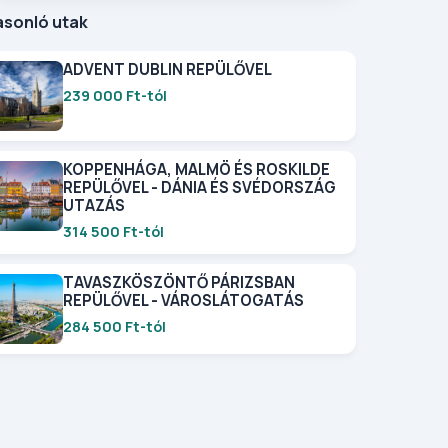
asonló utak
ADVENT DUBLIN REPÜLŐVEL
239 000 Ft-tól
KOPPENHÁGA, MALMÖ ÉS ROSKILDE
REPÜLŐVEL - DÁNIA ÉS SVÉDORSZÁG
UTAZÁS
314 500 Ft-tól
TAVASZKÖSZÖNTŐ PÁRIZSBAN
REPÜLŐVEL - VÁROSLÁTOGATÁS
284 500 Ft-tól