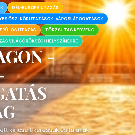
OK
DÉL-EURÓPA UTAZÁS
YES ŐSZI KÖRUTAZÁSOK, VÁROSLÁTOGATÁSOK
EPÜLŐS UTAZÁS
TÖRZSUTAS KEDVENC
ZÁS VILÁGÖRÖKSÉGI HELYSZÍNEKRE
AGON -
-
GATÁS
ÁG
ett kincseit keressük és találjuk