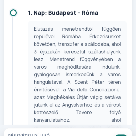
1. Nap: Budapest – Róma
Elutazás menetrendtől függően
repülővel Rómába. Érkezésünket
követően, transzfer a szállodába, ahol
3 éjszakán keresztül szálláshelyünk
lesz. Menetrend függvényében a
város meghódítására indulunk,
gyalogosan ismerkedünk a város
hangulatával. A Szent Péter téren
érintésével, a Via della Conciliazione,
azaz Megbékélés Útján végig sétálva
jutunk el az Angyalvárhoz és a várost
kettészelő Tevere folyó
kanyarulataihoz, ahol
gyönyörködhetünk a folyót átívelő
hidak látványában. (Repülő menetrendi
RÉSZVÉTELI DÍJ / FŐ