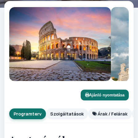
Ajánló nyomtatása
Programterv
Szolgáltatások
Árak / Felárak