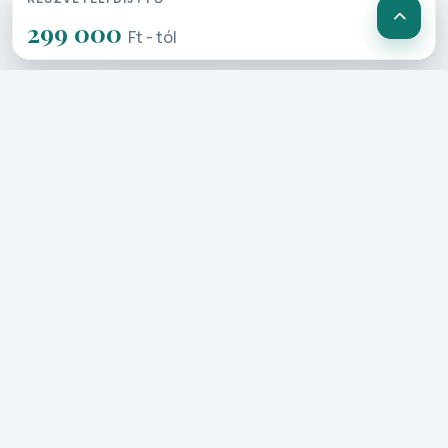
változás esetén e programrész a 4.
299 000
Ft - tól
napon délelőtt is megvalósulhat)
2. Nap: 2. nap: Róma „beszélő”
szökőkútjai és terei várnak!
Kényelmesen megreggelizünk, és
egész napos gyalogos városnézésre
indulunk idegenvezetőnkkel. Róma
gyönyörű tereihez, szobraihoz,
szökőkútjaihoz látogatunk el. Elsőként
a San Pietro in Vincoli templomban
Michelangelo Mózes szobrát keressük
fel. Majd az antik Róma építészetének
remekműveivel ismerkedünk:
Colosseum, Forum Romanum, császári