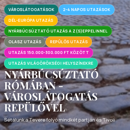
VÁROSLÁTOGATÁSOK
2-4 NAPOS UTAZÁSOK
DÉL-EURÓPA UTAZÁS
NYÁRBÚCSÚZTATÓ UTAZÁS A Z(S)EPPELINNEL
OLASZ UTAZÁS
REPÜLŐS UTAZÁS
UTAZÁS 150.000-300.000 FT KÖZÖTT
UTAZÁS VILÁGÖRÖKSÉGI HELYSZÍNEKRE
NYÁRBÚCSÚZTATÓ
RÓMÁBAN -
VÁROSLÁTOGATÁS
REPÜLŐVEL
Sétálunk a Tevere folyó mindkét partján és Tivoli