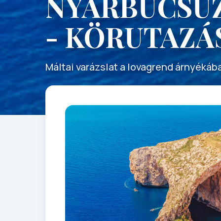
NYÁRBÚCSÚ
- KÖRUTAZÁ
Máltai varázslat a lovagrend árnyékáb