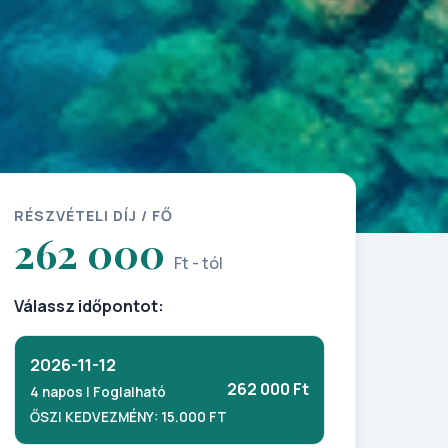
RÉSZVÉTELI DÍJ / FŐ
262 000
Ft - tól
Válassz időpontot:
2026-11-12
262 000 Ft
4 napos | Foglalható
ŐSZI KEDVEZMÉNY: 15.000 FT