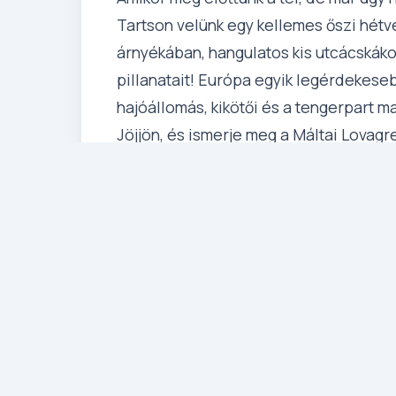
Tartson velünk egy kellemes őszi hétv
árnyékában, hangulatos kis utcácskáko
pillanatait! Európa egyik legérdekeseb
hajóállomás, kikötői és a tengerpart m
Jöjjön, és ismerje meg a Máltai Lovagr
bástyáit! Ez a legkiválóbb időszak erre
mint kellemes és a tengerben is csobb
a máltai kultúra utánozhatatlan hangula
Részletes Program
1. Nap: Budapest – Málta (
Elutazás Budapest - Liszt Fere