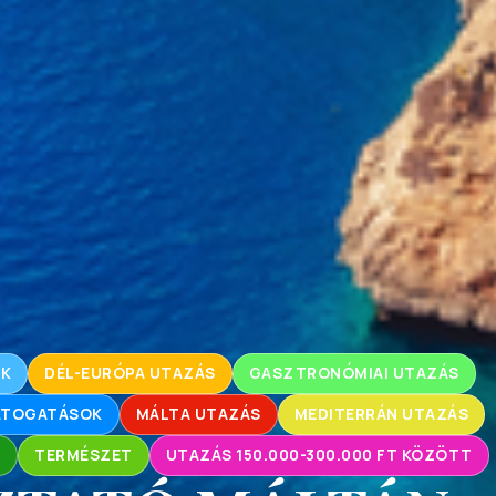
OK
DÉL-EURÓPA UTAZÁS
GASZTRONÓMIAI UTAZÁS
LÁTOGATÁSOK
MÁLTA UTAZÁS
MEDITERRÁN UTAZÁS
L
TERMÉSZET
UTAZÁS 150.000-300.000 FT KÖZÖTT