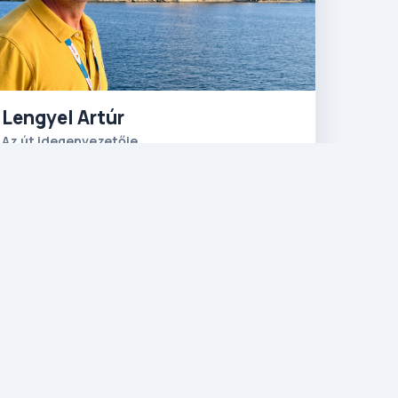
Lengyel Artúr
Az út idegenvezetője
Üdvözlet Máltáról! 14 éve költöztem ide, és
azóta egy dolog biztos: itt soha nem
unatkozom. Ez a sziget egy olyan hely, ahol
a középkori lovagok öröksége találkozik a
modern élet kissé kaotikus, de mégis
szívmelengető ritmusával. Itt élve
megtanultam, hogy a helyiek kedvenc
szava a „mela” (ami nagyjából annyit tesz,
hogy „nyugi”), és hogy minden kanyarban
ott lapul valami váratlan, legyen az egy