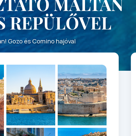
ZTATÓ MÁLTÁN
S REPÜLŐVEL
an! Gozo és Comino hajóval