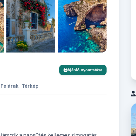
+12 további
Ajánló nyomtatása
 Felárak
Térkép
hiányzik a napsütés kellemes simogatás...