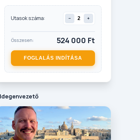
Utasok száma:
−
+
524 000
Ft
Összesen:
FOGLALÁS INDÍTÁSA
Idegenvezető