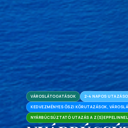
VÁROSLÁTOGATÁSOK
2-4 NAPOS UTAZÁS
KEDVEZMÉNYES ŐSZI KÖRUTAZÁSOK, VÁROS
NYÁRBÚCSÚZTATÓ UTAZÁS A Z(S)EPPELINNE