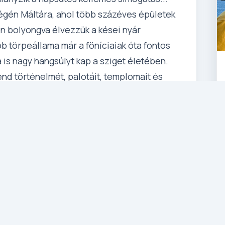
égén Máltára, ahol több százéves épületek
n bolyongva élvezzük a kései nyár
b törpeállama már a föníciaiak óta fontos
a is nagy hangsúlyt kap a sziget életében.
end történelmét, palotáit, templomait és
, a kánikula már elvonult, a nap ereje több,
anhat még! Engedjen a csábításnak, élje át
tát!
repülővel)
nc repülőtérről menetrendszerinti repülővel