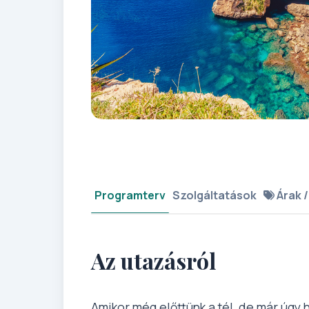
Programterv
Szolgáltatások
Árak /
Az utazásról
Amikor még előttünk a tél, de már úgy 