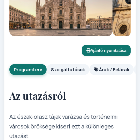
Ajánló nyomtatása
Programterv
Szolgáltatások
Árak / Felárak
Az utazásról
Az észak-olasz tájak varázsa és történelmi
városok öröksége kíséri ezt a különleges
utazást.