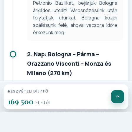
Petronio Bazilikát, bejárjuk Bologna
árkádos utcáit! Városnézésünk után
folytatjuk utunkat, Bologna közeli
szállásunk felé, ahova vacsora időre
érkezünk.meg.
2. Nap: Bologna – Párma –
Grazzano Visconti – Monza és
Milano (270 km)
Megreggelizünk és vár bennünket az a
RÉSZVÉTELI DÍJ / FŐ
Párma, ahol minden a művészetekről
169 500
Ft - tól
szól! Felkeressük a Farnese Palotát
(kívülről) és lehetőség szerint a benne
felépített fa színházat, a Dómot, a
XII.sz-ból megmaradt nyolcszögletű