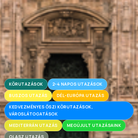
KÖRUTAZÁSOK
2-4 NAPOS UTAZÁSOK
BUSZOS UTAZÁS
DÉL-EURÓPA UTAZÁS
KEDVEZMÉNYES ŐSZI KÖRUTAZÁSOK,
VÁROSLÁTOGATÁSOK
MEDITERRÁN UTAZÁS
MEGÚJULT UTAZÁSAINK
OLASZ UTAZÁS