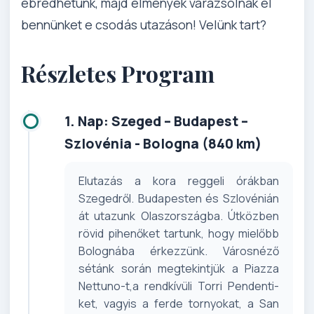
ébredhetünk, majd élmények varázsolnak el
bennünket e csodás utazáson! Velünk tart?
Részletes Program
1. Nap: Szeged – Budapest –
Szlovénia - Bologna (840 km)
Elutazás a kora reggeli órákban
Szegedről. Budapesten és Szlovénián
át utazunk Olaszországba. Útközben
rövid pihenőket tartunk, hogy mielőbb
Bolognába érkezzünk. Városnéző
sétánk során megtekintjük a Piazza
Nettuno-t,a rendkívüli Torri Pendenti-
ket, vagyis a ferde tornyokat, a San