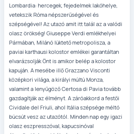
Lombardia: hercegek, fejedelmek lakóhelye,
vetekszik Róma népszerűségével és
szépségével! Az utazó amit itt talál az a valódi
olasz örökség! Giuseppe Verdi emlékhelyei
Pármában, Milánó lüktető metropolisza, a
paviai karthausi kolostor emlékei garantáltan
elvarázsolják Önt is amikor belép a kolostor
kapuján. A mesébe illő Grazzano Visconti
középkori világa, a királyi múltú Monza,
valamint a lenyűgöző Certosa di Pavia tovább
gazdagítják az élményt. A záróakkord a festői
Cividale del Friuli, ahol Itália szépsége méltó
búcsút vesz az utazótól. Minden nap egy igazi
olasz eszpresszóval, kapucsinóval