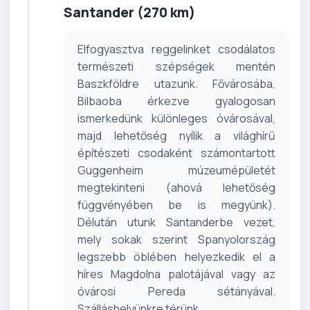
Santander (270 km)
Elfogyasztva reggelinket csodálatos
természeti szépségek mentén
Baszkföldre utazunk. Fővárosába,
Bilbaoba érkezve gyalogosan
ismerkedünk különleges óvárosával,
majd lehetőség nyílik a világhírű
építészeti csodaként számontartott
Guggenheim múzeumépületét
megtekinteni (ahová lehetőség
függvényében be is megyünk).
Délután utunk Santanderbe vezet,
mely sokak szerint Spanyolország
legszebb öblében helyezkedik el a
híres Magdolna palotájával vagy az
óvárosi Pereda sétányával.
Szálláshelyünkre térünk.