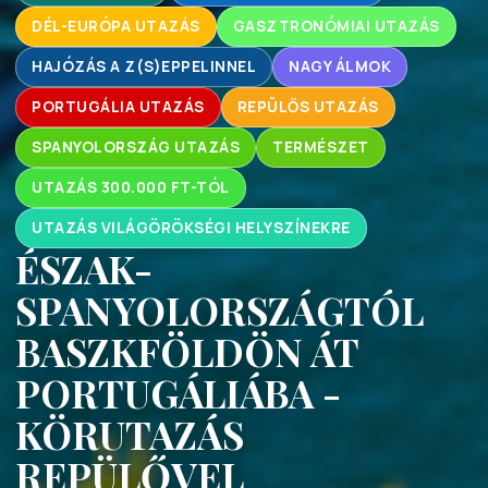
DÉL-EURÓPA UTAZÁS
GASZTRONÓMIAI UTAZÁS
HAJÓZÁS A Z(S)EPPELINNEL
NAGY ÁLMOK
PORTUGÁLIA UTAZÁS
REPÜLŐS UTAZÁS
SPANYOLORSZÁG UTAZÁS
TERMÉSZET
UTAZÁS 300.000 FT-TÓL
UTAZÁS VILÁGÖRÖKSÉGI HELYSZÍNEKRE
ÉSZAK-
SPANYOLORSZÁGTÓL
BASZKFÖLDÖN ÁT
PORTUGÁLIÁBA -
KÖRUTAZÁS
REPÜLŐVEL