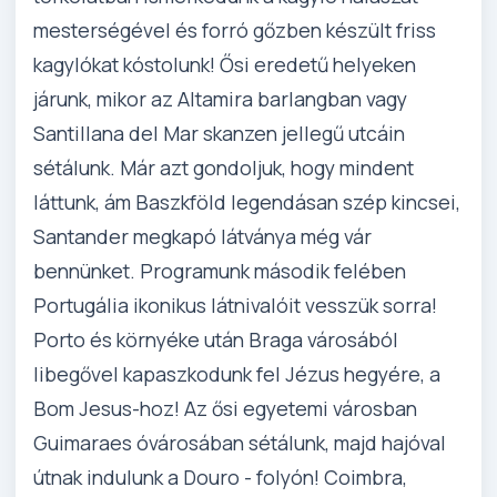
mesterségével és forró gőzben készült friss
kagylókat kóstolunk! Ősi eredetű helyeken
járunk, mikor az Altamira barlangban vagy
Santillana del Mar skanzen jellegű utcáin
sétálunk. Már azt gondoljuk, hogy mindent
láttunk, ám Baszkföld legendásan szép kincsei,
Santander megkapó látványa még vár
bennünket. Programunk második felében
Portugália ikonikus látnivalóit vesszük sorra!
Porto és környéke után Braga városából
libegővel kapaszkodunk fel Jézus hegyére, a
Bom Jesus-hoz! Az ősi egyetemi városban
Guimaraes óvárosában sétálunk, majd hajóval
útnak indulunk a Douro - folyón! Coimbra,