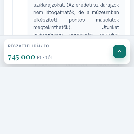
sziklarajzokat. (Az eredeti sziklarajzok
nem látogathatók, de a múzeumban
elkészített pontos másolatok
megtekinthetők). Utunkat
vadregényes normandiai partokat
idéző útvonalon folytatjuk Oviedoig,
RÉSZVÉTELI DÍJ / FŐ
Astúrias tartomány fővárosáig, mely
745 000
gyönyörű románkori templomairól és
Ft - tól
meseszép természeti fekvéséről
híres. Sétánkat követően utazunk
tovább Santiago de Compostella
közeli szálláshelyünkre, ahol 2 éjszakát
töltünk.
5. Nap: Santiago de Compostela –
tele érzelemmel! | Hajókirándulás