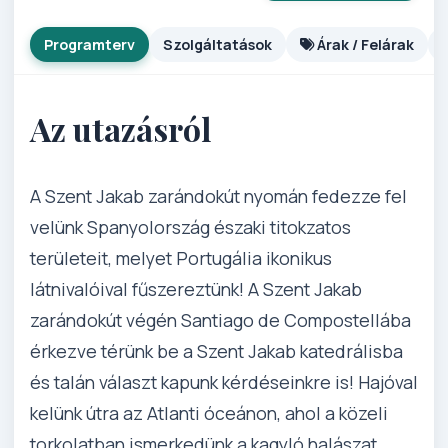
Programterv
Szolgáltatások
Árak / Felárak
Az utazásról
A Szent Jakab zarándokút nyomán fedezze fel
velünk Spanyolország északi titokzatos
területeit, melyet Portugália ikonikus
látnivalóival fűszereztünk! A Szent Jakab
zarándokút végén Santiago de Compostellába
érkezve térünk be a Szent Jakab katedrálisba
és talán választ kapunk kérdéseinkre is! Hajóval
kelünk útra az Atlanti óceánon, ahol a közeli
torkolatban ismerkedünk a kagyló halászat