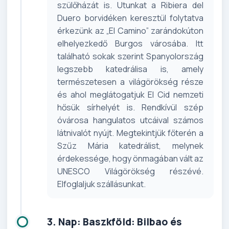
szülőházát is. Utunkat a Ribiera del
Duero borvidéken keresztül folytatva
érkezünk az „El Camino” zarándokúton
elhelyezkedő Burgos városába. Itt
található sokak szerint Spanyolország
legszebb katedrálisa is, amely
természetesen a világörökség része
és ahol meglátogatjuk El Cid nemzeti
hősük sírhelyét is. Rendkívül szép
óvárosa hangulatos utcáival számos
látnivalót nyújt. Megtekintjük főterén a
Szűz Mária katedrálist, melynek
érdekessége, hogy önmagában vált az
UNESCO Világörökség részévé.
Elfoglaljuk szállásunkat.
3. Nap: Baszkföld: Bilbao és