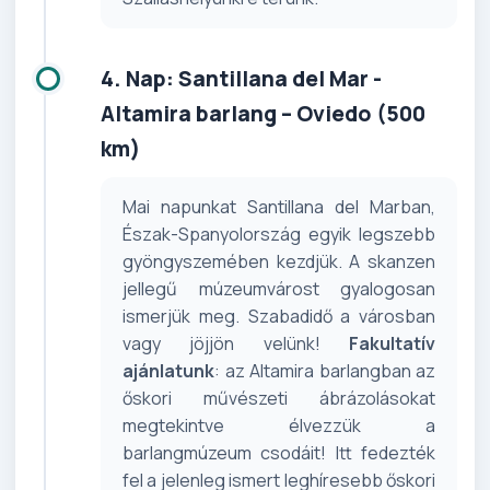
4. Nap: Santillana del Mar -
Altamira barlang – Oviedo (500
km)
Mai napunkat Santillana del Marban,
Észak-Spanyolország egyik legszebb
gyöngyszemében kezdjük. A skanzen
jellegű múzeumvárost gyalogosan
ismerjük meg. Szabadidő a városban
vagy jöjjön velünk!
Fakultatív
ajánlatunk
: az Altamira barlangban az
őskori művészeti ábrázolásokat
megtekintve élvezzük a
barlangmúzeum csodáit! Itt fedezték
fel a jelenleg ismert leghíresebb őskori