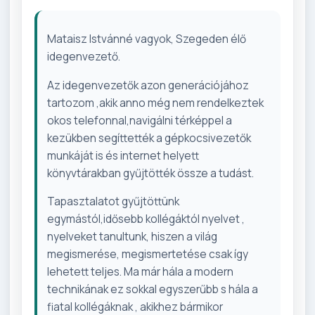
Mataisz Istvánné vagyok, Szegeden élő
idegenvezető.
Az idegenvezetők azon generációjához
tartozom ,akik anno még nem rendelkeztek
okos telefonnal,navigálni térképpel a
kezükben segíttették a gépkocsivezetők
munkáját is és internet helyett
könyvtárakban gyűjtötték össze a tudást.
Tapasztalatot gyűjtöttünk
egymástól,idősebb kollégáktól nyelvet ,
nyelveket tanultunk, hiszen a világ
megismerése, megismertetése csak így
lehetett teljes. Ma már hála a modern
technikának ez sokkal egyszerűbb s hála a
fiatal kollégáknak , akikhez bármikor