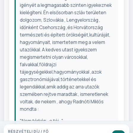
igényét a legmagasabb szinten igyekeznek
kielégíteni. Én elsősorban szláv területen
dolgozom, Szlovákia , Lengyelország ,
időnként Csehország ,és Horvátország
természeti és épített örökségét,kultúráját,
hagyományait, ismertetem meg a velem
utazókkal. A kedves utast igyekszem
megismertetni olyan városokkal,
falvakkal,földrajzi
tájegységekkel,hagyományokkal ,azok
gasztronómiájával,történetekkel és
legendákkal,amik addig az arra utazók
szemében rejtve maradtak , ismeretlenek
voltak, de nekem , ahogy Radnóti Miklós
mondta :
"Nem térkép -e táj..."
RÉSZVÉTELI DÍJ / FŐ