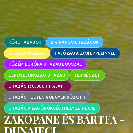
KÖRUTAZÁSOK
2-4 NAPOS UTAZÁSOK
BUSZOS UTAZÁS
HAJÓZÁS A Z(S)EPPELINNEL
KÖZÉP-EURÓPA UTAZÁS BUSSZAL
LENGYELORSZÁG UTAZÁS
TERMÉSZET
UTAZÁS 150.000 FT ALATT
UTAZÁS HEGYEK-VÖLGYEK KÖZÖTT
UTAZÁS VILÁGÖRÖKSÉGI HELYSZÍNEKRE
ZAKOPANE ÉS BÁRTFA -
DUNAJECI