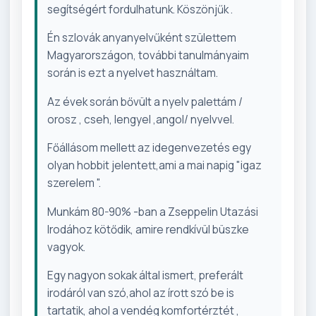
segítségért fordulhatunk. Köszönjűk .
Én szlovák anyanyelvűként születtem
Magyarországon, további tanulmányaim
során is ezt a nyelvet használtam.
Az évek során bővült a nyelv palettám /
orosz , cseh, lengyel ,angol/ nyelvvel.
Főállásom mellett az idegenvezetés egy
olyan hobbit jelentett,ami a mai napig "igaz
szerelem ".
Munkám 80-90% -ban a Zseppelin Utazási
Irodához kötődik, amire rendkívül büszke
vagyok.
Egy nagyon sokak által ismert, preferált
irodáról van szó,ahol az írott szó be is
tartatik, ahol a vendég komfortérztét ,