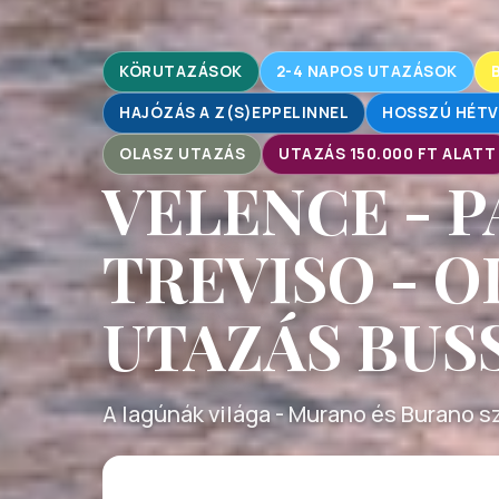
KÖRUTAZÁSOK
2-4 NAPOS UTAZÁSOK
HAJÓZÁS A Z(S)EPPELINNEL
HOSSZÚ HÉTV
OLASZ UTAZÁS
UTAZÁS 150.000 FT ALATT
VELENCE - P
TREVISO - 
UTAZÁS BUS
A lagúnák világa - Murano és Burano s