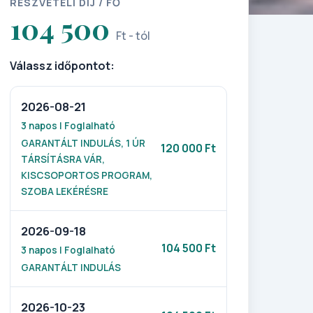
RÉSZVÉTELI DÍJ / FŐ
104 500
Ft - tól
Válassz időpontot:
2026-08-21
3 napos | Foglalható
GARANTÁLT INDULÁS, 1 ÚR
120 000 Ft
TÁRSÍTÁSRA VÁR,
KISCSOPORTOS PROGRAM,
SZOBA LEKÉRÉSRE
2026-09-18
104 500 Ft
3 napos | Foglalható
GARANTÁLT INDULÁS
2026-10-23