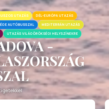
BUSZOS UTAZÁS
DÉL-EURÓPA UTAZÁS
ÉGE AUTÓBUSSZAL
MEDITERRÁN UTAZÁS
UTAZÁS VILÁGÖRÖKSÉGI HELYSZÍNEKRE
ADOVA -
OLASZORSZÁG
SZAL
zigetekkel