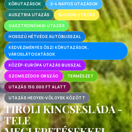
KÖRUTAZÁSOK
2-4 NAPOS UTAZÁSOK
AUSZTRIA UTAZÁS
BUSZOS UTAZÁS
GASZTRONÓMIAI UTAZÁS
HOSSZÚ HÉTVÉGE AUTÓBUSSZAL
KEDVEZMÉNYES ŐSZI KÖRUTAZÁSOK,
VÁROSLÁTOGATÁSOK
KÖZÉP-EURÓPA UTAZÁS BUSSZAL
SZOMSZÉDOS ORSZÁG
TERMÉSZET
UTAZÁS 150.000 FT ALATT
UTAZÁS HEGYEK-VÖLGYEK KÖZÖTT
TIROLI KINCSESLÁDA -
TELE
MEGLEPETÉSEKKEL -