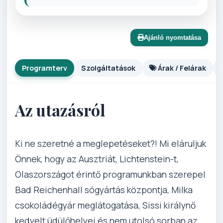
Ajánló nyomtatása
Programterv
Szolgáltatások
Árak / Felárak
Az utazásról
Ki ne szeretné a meglepetéseket?! Mi eláruljuk
Önnek, hogy az Ausztriát, Lichtenstein-t,
Olaszországot érintő programunkban szerepel
Bad Reichenhall sógyártás központja, Milka
csokoládégyár meglátogatása, Sissi királynő
kedvelt üdülőhelyei és nem utolsó sorban az