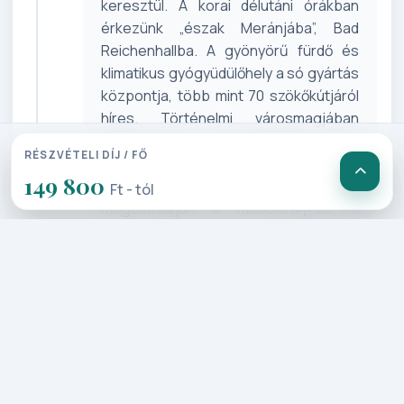
keresztül. A korai délutáni órákban
érkezünk „észak Meránjába”, Bad
Reichenhallba. A gyönyörű fürdő és
klimatikus gyógyüdülőhely a só gyártás
központja, több mint 70 szökőkútjáról
híres. Történelmi városmagjában
felkeressük a híresebbeket (őszi
RÉSZVÉTELI DÍJ / FŐ
csoportoknál a kutak
149 800
télmentesítésére lehet számítani),
Ft - tól
megcsodáljuk a mesekirálynak, I.
Lajosnak köszönhetően felépült
reprezentatív és akkor modernnek
számító só gyártó üzemet (kívülről).
Rövid szabadidő után utunkat folytatva
a kitzbüheli Alpok gyönyörű útjain érjük
el Innsbruck környéki szálláshelyünket,
ahol 3 éjszakát töltünk el.