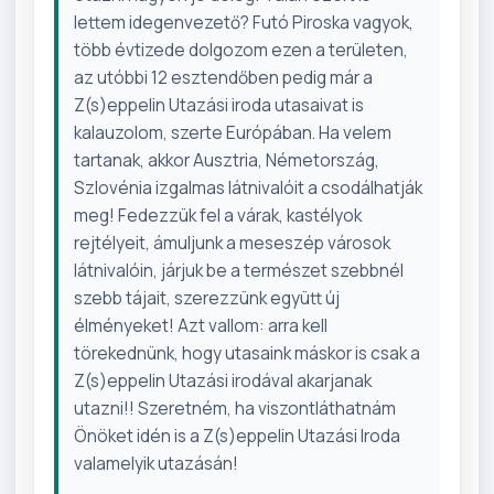
lettem idegenvezető? Futó Piroska vagyok,
több évtizede dolgozom ezen a területen,
az utóbbi 12 esztendőben pedig már a
Z(s)eppelin Utazási iroda utasaivat is
kalauzolom, szerte Európában. Ha velem
tartanak, akkor Ausztria, Németország,
Szlovénia izgalmas látnivalóit a csodálhatják
meg! Fedezzük fel a várak, kastélyok
rejtélyeit, ámuljunk a meseszép városok
látnivalóin, járjuk be a természet szebbnél
szebb tájait, szerezzünk együtt új
élményeket! Azt vallom: arra kell
törekednünk, hogy utasaink máskor is csak a
Z(s)eppelin Utazási irodával akarjanak
utazni!! Szeretném, ha viszontláthatnám
Önöket idén is a Z(s)eppelin Utazási Iroda
valamelyik utazásán!