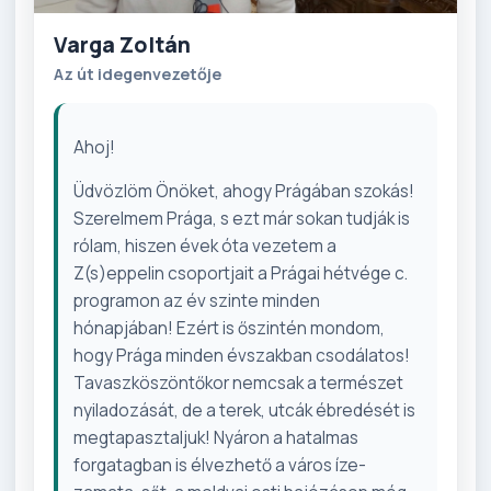
Varga Zoltán
Az út idegenvezetője
Ahoj!
Üdvözlöm Önöket, ahogy Prágában szokás!
Szerelmem Prága, s ezt már sokan tudják is
rólam, hiszen évek óta vezetem a
Z(s)eppelin csoportjait a Prágai hétvége c.
programon az év szinte minden
hónapjában! Ezért is őszintén mondom,
hogy Prága minden évszakban csodálatos!
Tavaszköszöntőkor nemcsak a természet
nyiladozását, de a terek, utcák ébredését is
megtapasztaljuk! Nyáron a hatalmas
forgatagban is élvezhető a város íze-