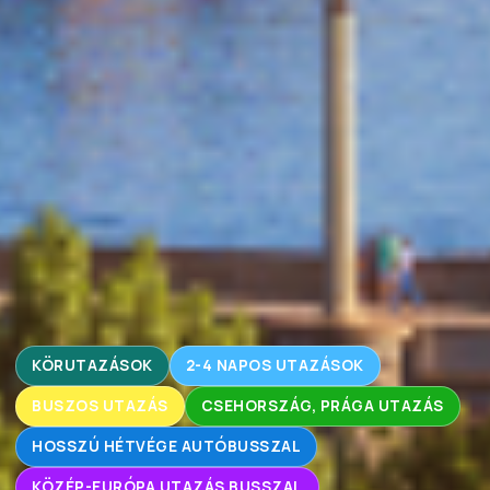
KÖRUTAZÁSOK
2-4 NAPOS UTAZÁSOK
BUSZOS UTAZÁS
CSEHORSZÁG, PRÁGA UTAZÁS
HOSSZÚ HÉTVÉGE AUTÓBUSSZAL
KÖZÉP-EURÓPA UTAZÁS BUSSZAL