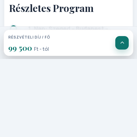
Részletes Program
1. Nap: Szeged – Budapest –
Pozsony – Lednice – Prága (550
RÉSZVÉTELI DÍJ / FŐ
99 500
Km)
Ft - tól
Elutazás a kora reggeli órákban
Szegedről. Utazás Budapesten ke­
resztül, majd Rajkánál lépjük át a
határt. Pozsonyba érkezve ismer­
kedés a város gyönyörűen felújított
történelmi városközpontjával helyi
idegenvezető kíséretében, ahol
számtalan magyar vonatkozású
műemlékkel találkozunk (Szt. Már­ton
dóm, Prímás palota, Jezsuita templom,