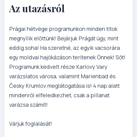
Az utazásról
Prágai hétvége programunkon minden titok
megnyílik előttünk! Bejárjuk Prágát úgy, mint
eddig soha! Ha szeretné, az egyik vacsorára
egy moldvai hajókázáson terítenek Önnek! Sőt!
Programunk kedvelt része Karlovy Vary
varázslatos városa, valamint Marienbad és
Česky Krumlov meglátogatása is! 4 nap alatt
mindenről elfeledkezhet, csak a pillanat
varázsa számít!
Várjuk foglalását!