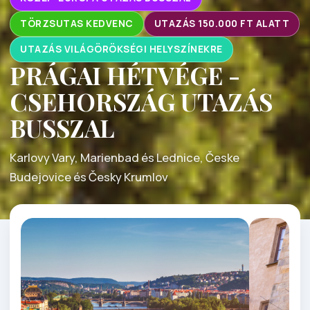
TÖRZSUTAS KEDVENC
UTAZÁS 150.000 FT ALATT
UTAZÁS VILÁGÖRÖKSÉGI HELYSZÍNEKRE
PRÁGAI HÉTVÉGE -
CSEHORSZÁG UTAZÁS
BUSSZAL
Karlovy Vary, Marienbad és Lednice, Česke
Budejovice és Česky Krumlov