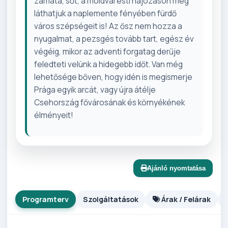
zamata, sőt, a moldvai esti hajózáson még
láthatjuk a naplemente fényében fürdő
város szépségeit is! Az ősz nem hozza a
nyugalmat, a pezsgés tovább tart, egész év
végéig, mikor az adventi forgatag derűje
feledteti velünk a hidegebb időt. Van még
lehetősége bőven, hogy idén is megismerje
Prága egyik arcát, vagy újra átélje
Csehország fővárosának és környékének
élményeit!
Ajánló nyomtatása
Programterv
Szolgáltatások
Árak / Felárak