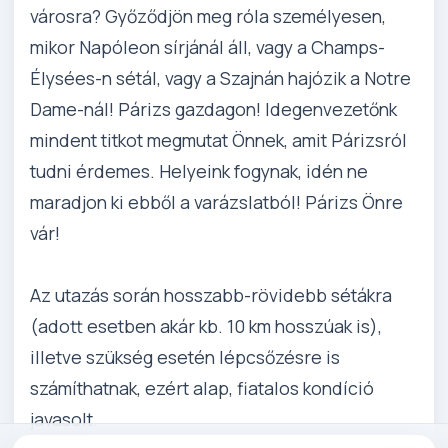
városra? Győződjön meg róla személyesen,
mikor Napóleon sírjánál áll, vagy a Champs-
Élysées-n sétál, vagy a Szajnán hajózik a Notre
Dame-nál! Párizs gazdagon! Idegenvezetőnk
mindent titkot megmutat Önnek, amit Párizsról
tudni érdemes. Helyeink fogynak, idén ne
maradjon ki ebből a varázslatból! Párizs Önre
vár!
Az utazás során hosszabb-rövidebb sétákra
(adott esetben akár kb. 10 km hosszúak is),
illetve szükség esetén lépcsőzésre is
számíthatnak, ezért alap, fiatalos kondíció
javasolt.