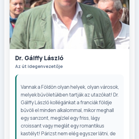
Dr. Gálffy László
Az út idegenvezetője
Vannak a Földön olyan helyek, olyan városok,
melyek bűvöletükben tartják az utazókat! Dr.
Gálffy László kollégánkat a franciák földje
bűvöli el minden alkalommal, mikor meghall
egy sanzont, megízlel egy friss, lágy
croissant vagy meglát egy romantikus
kastélyt! Párizst nem elég egyszer látni, de