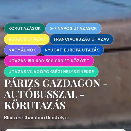
KÖRUTAZÁSOK
5-7 NAPOS UTAZÁSOK
BUSZOS UTAZÁS
FRANCIAORSZÁG UTAZÁS
NAGY ÁLMOK
NYUGAT-EURÓPA UTAZÁS
UTAZÁS 150.000-300.000 FT KÖZÖTT
UTAZÁS VILÁGÖRÖKSÉGI HELYSZÍNEKRE
PÁRIZS GAZDAGON -
AUTÓBUSSZAL -
KÖRUTAZÁS
Blois és Chambord kastélyok