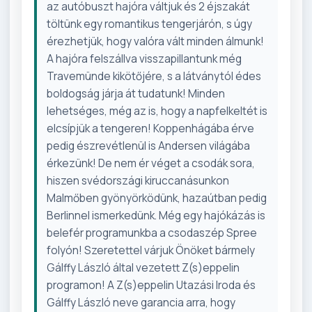
az autóbuszt hajóra váltjuk és 2 éjszakát
töltünk egy romantikus tengerjárón, s úgy
érezhetjük, hogy valóra vált minden álmunk!
A hajóra felszállva visszapillantunk még
Travemünde kikötőjére, s a látványtól édes
boldogság járja át tudatunk! Minden
lehetséges, még az is, hogy a napfelkeltét is
elcsípjük a tengeren! Koppenhágába érve
pedig észrevétlenül is Andersen világába
érkezünk! De nem ér véget a csodák sora,
hiszen svédországi kiruccanásunkon
Malmőben gyönyörködünk, hazaútban pedig
Berlinnel ismerkedünk. Még egy hajókázás is
belefér programunkba a csodaszép Spree
folyón! Szeretettel várjuk Önöket bármely
Gálffy László által vezetett Z(s)eppelin
programon! A Z(s)eppelin Utazási Iroda és
Gálffy László neve garancia arra, hogy