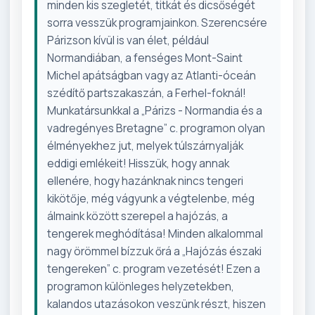
minden kis szegletét, titkát és dicsőségét
sorra vesszük programjainkon. Szerencsére
Párizson kívül is van élet, például
Normandiában, a fenséges Mont-Saint
Michel apátságban vagy az Atlanti-óceán
szédítő partszakaszán, a Ferhel-foknál!
Munkatársunkkal a „Párizs - Normandia és a
vadregényes Bretagne” c. programon olyan
élményekhez jut, melyek túlszárnyalják
eddigi emlékeit! Hisszük, hogy annak
ellenére, hogy hazánknak nincs tengeri
kikötője, még vágyunk a végtelenbe, még
álmaink között szerepel a hajózás, a
tengerek meghódítása! Minden alkalommal
nagy örömmel bízzuk őrá a „Hajózás északi
tengereken” c. program vezetését! Ezen a
programon különleges helyzetekben,
kalandos utazásokon veszünk részt, hiszen