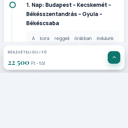
1. Nap: Budapest – Kecskemét –
Békésszentandrás – Gyula –
Békéscsaba
A kora reggeli órákban indulunk
Budapestről, majd Kecskeméten
találkozunk a Szeged felől érkező
RÉSZVÉTELI DÍJ / FŐ
utastársainkkal. Immár egyesített
22 500
Ft - tól
csoporttal útnak indulunk
Békésszentandrásra, ahol a település
nevéről híres sörfőzdét látogatjuk
meg. Az üzemlátogatás során
betekintést nyerünk a sörkészítés
egyes folyamataiba és miután
elsajátítottuk a folyékony kenyér
előállításának fortélyait, lehetőség van
helyben megkóstolni az aktuális