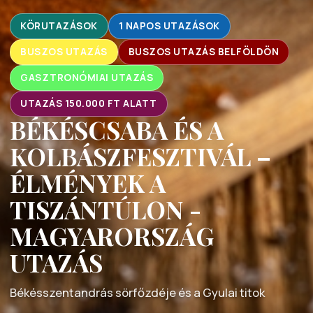
KÖRUTAZÁSOK
1 NAPOS UTAZÁSOK
BUSZOS UTAZÁS
BUSZOS UTAZÁS BELFÖLDÖN
GASZTRONÓMIAI UTAZÁS
UTAZÁS 150.000 FT ALATT
BÉKÉSCSABA ÉS A
KOLBÁSZFESZTIVÁL –
ÉLMÉNYEK A
TISZÁNTÚLON -
MAGYARORSZÁG
UTAZÁS
Békésszentandrás sörfőzdéje és a Gyulai titok