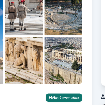
+12 további
Ajánló nyomtatása