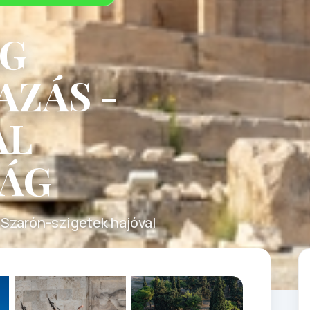
ÖG
ZÁS -
AL
ÁG
a Szarón-szigetek hajóval