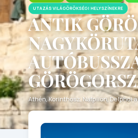
UTAZÁS VILÁGÖRÖKSÉGI HELYSZÍNEKRE
ANTIK GÖR
NAGYKÖRUTA
AUTÓBUSSZ
GÖRÖGORSZ
Athén, Korinthosz, Nafplion, Delphoi 