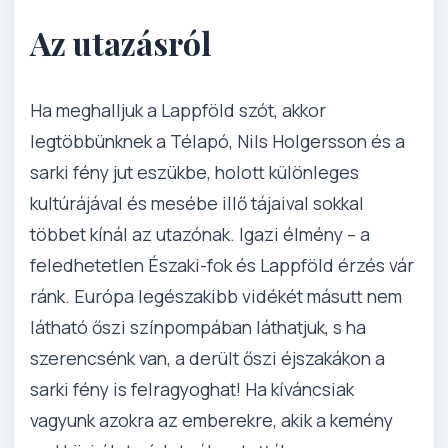
Az utazásról
Ha meghalljuk a Lappföld szót, akkor
legtöbbünknek a Télapó, Nils Holgersson és a
sarki fény jut eszükbe, holott különleges
kultúrájával és mesébe illő tájaival sokkal
többet kínál az utazónak. Igazi élmény – a
feledhetetlen Északi-fok és Lappföld érzés vár
ránk. Európa legészakibb vidékét másutt nem
látható őszi színpompában láthatjuk, s ha
szerencsénk van, a derült őszi éjszakákon a
sarki fény is felragyoghat! Ha kíváncsiak
vagyunk azokra az emberekre, akik a kemény