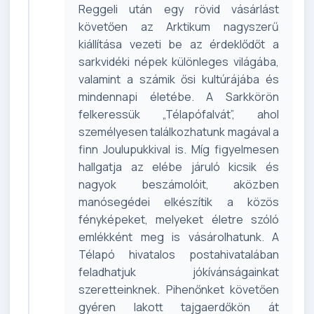
Reggeli után egy rövid vásárlást
követően az Arktikum nagyszerű
kiállítása vezeti be az érdeklődőt a
sarkvidéki népek különleges világába,
valamint a számik ősi kultúrájába és
mindennapi életébe. A Sarkkörön
felkeressük „Télapófalvát”, ahol
személyesen találkozhatunk magával a
finn Joulupukkival is. Míg figyelmesen
hallgatja az elébe járuló kicsik és
nagyok beszámolóit, aközben
manósegédei elkészítik a közös
fényképeket, melyeket életre szóló
emlékként meg is vásárolhatunk. A
Télapó hivatalos postahivatalában
feladhatjuk jókívánságainkat
szeretteinknek. Pihenőnket követően
gyéren lakott tajgaerdőkön át