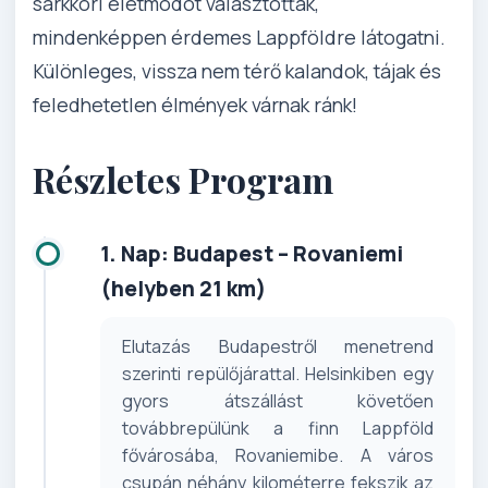
sarkköri életmódot választották,
mindenképpen érdemes Lappföldre látogatni.
Különleges, vissza nem térő kalandok, tájak és
feledhetetlen élmények várnak ránk!
Részletes Program
1. Nap: Budapest – Rovaniemi
(helyben 21 km)
Elutazás Budapestről menetrend
szerinti repülőjárattal. Helsinkiben egy
gyors átszállást követően
továbbrepülünk a finn Lappföld
fővárosába, Rovaniemibe. A város
csupán néhány kilométerre fekszik az