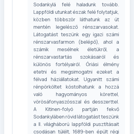
Sodankylä felé haladunk tovább.
Lappföldi utunkat észak felé folytatjuk,
közben többször láthatunk az út
mentén legelésző rénszarvasokat.
Látogatást teszünk egy igazi számi
rénszarvasfarmon (belépő), ahol a
számik mesélnek életükről, a
rénszarvastartás szokásairól és
különös fortélyairól. Óriási élmény
etetni és megsimogatni ezeket a
félvad háziállatokat. Ugyanitt számi
rénpörköltet kóstolhatunk a hozzá
való hagyományos körettel,
vörösáfonyaszósszal és desszerttel.
A Kitinen-folyó partján fekvő
Sodankyläben rövid látogatást teszünk
a II. világháború lappföldi pusztításait
csodásan túlélt, 1689-ben épült régi