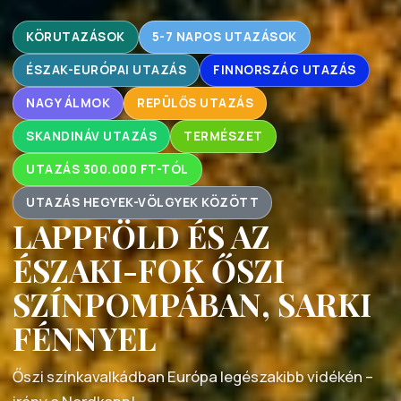
KÖRUTAZÁSOK
5-7 NAPOS UTAZÁSOK
ÉSZAK-EURÓPAI UTAZÁS
FINNORSZÁG UTAZÁS
NAGY ÁLMOK
REPÜLŐS UTAZÁS
SKANDINÁV UTAZÁS
TERMÉSZET
UTAZÁS 300.000 FT-TÓL
UTAZÁS HEGYEK-VÖLGYEK KÖZÖTT
LAPPFÖLD ÉS AZ
ÉSZAKI-FOK ŐSZI
SZÍNPOMPÁBAN, SARKI
FÉNNYEL
Őszi színkavalkádban Európa legészakibb vidékén –