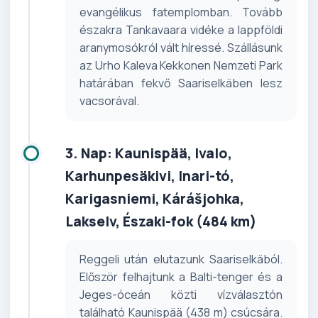
evangélikus fatemplomban. Tovább
északra Tankavaara vidéke a lappföldi
aranymosókról vált híressé. Szállásunk
az Urho Kaleva Kekkonen Nemzeti Park
határában fekvő Saariselkäben lesz
vacsorával.
3. Nap: Kaunispää, Ivalo,
Karhunpesäkivi, Inari-tó,
Karigasniemi, Kárášjohka,
Lakselv, Északi-fok (484 km)
Reggeli után elutazunk Saariselkäból.
Először felhajtunk a Balti-tenger és a
Jeges-óceán közti vízválasztón
található Kaunispää (438 m) csúcsára.