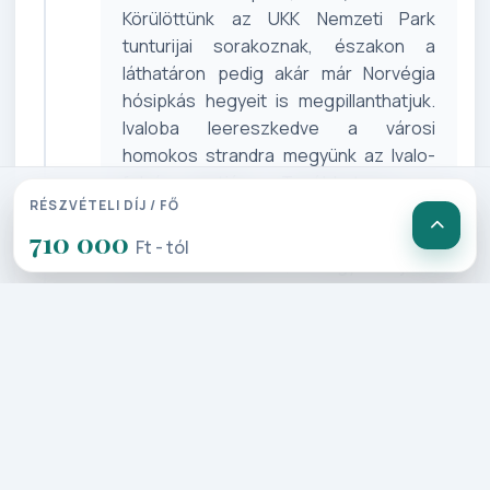
Körülöttünk az UKK Nemzeti Park
tunturijai sorakoznak, északon a
láthatáron pedig akár már Norvégia
hósipkás hegyeit is megpillanthatjuk.
Ivaloba leereszkedve a városi
homokos strandra megyünk az Ivalo-
folyó partján. Továbbutazva a
RÉSZVÉTELI DÍJ / FŐ
Karhunpesäkivi sziklánál több
710 000
évszázados erdei fenyőkre
Ft - tól
csodálkozhatunk rá, a hegy tetejéről
pedig a vadromantikus lappföldi
vadonban gyönyörködhetünk. Inariban
érjük el a Lemmenjoki torkolatát. Az
Inarijärvi egész Lappföld legnagyobb
tava, a világ második legnagyobb
szubarktikus tava és egyben
Finnország harmadik legnagyobb tava,
melyben 3.318 sziget található. Inariban