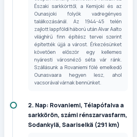
Északi sarkkörttől, a Kemijoki és az
Ounasjoki folyók vadregényes
találkozásánál. Az 1944-45 telén
zajlott lappföldi háború után Alvar Aalto
világhírű finn építész tervei szerint
építették újjá a várost. Érkezésünket
követően először egy kellemes
nyáresti városnéző séta vár ránk.
Szállásunk a Rovaniemi fölé emelkedő
Ounasvaara hegyen lesz, ahol
vacsorával várnak bennünket.
2. Nap: Rovaniemi, Télapófalva a
sarkkörön, számi rénszarvasfarm,
Sodankylä, Saariselkä (291 km)