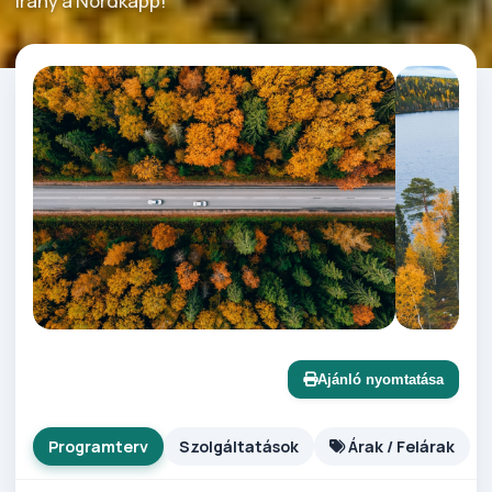
irány a Nordkapp!
Ajánló nyomtatása
Programterv
Szolgáltatások
Árak / Felárak