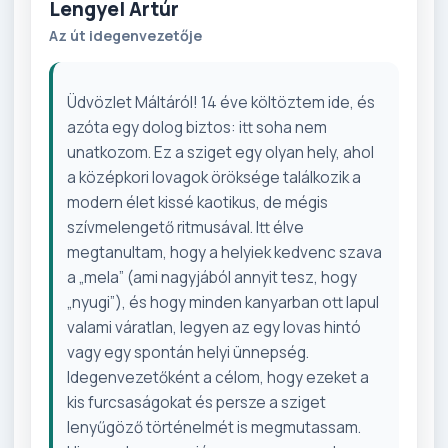
Lengyel Artúr
Az út idegenvezetője
Üdvözlet Máltáról! 14 éve költöztem ide, és
azóta egy dolog biztos: itt soha nem
unatkozom. Ez a sziget egy olyan hely, ahol
a középkori lovagok öröksége találkozik a
modern élet kissé kaotikus, de mégis
szívmelengető ritmusával. Itt élve
megtanultam, hogy a helyiek kedvenc szava
a „mela” (ami nagyjából annyit tesz, hogy
„nyugi”), és hogy minden kanyarban ott lapul
valami váratlan, legyen az egy lovas hintó
vagy egy spontán helyi ünnepség.
Idegenvezetőként a célom, hogy ezeket a
kis furcsaságokat és persze a sziget
lenyűgöző történelmét is megmutassam.