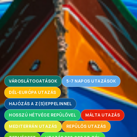
VÁROSLÁTOGATÁSOK
5-7 NAPOS UTAZÁSOK
DÉL-EURÓPA UTAZÁS
HAJÓZÁS A Z(S)EPPELINNEL
HOSSZÚ HÉTVÉGE REPÜLŐVEL
MÁLTA UTAZÁS
MEDITERRÁN UTAZÁS
REPÜLŐS UTAZÁS