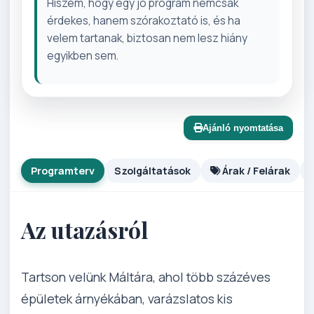
Hiszem, hogy egy jó program nemcsak
érdekes, hanem szórakoztató is, és ha
velem tartanak, biztosan nem lesz hiány
egyikben sem.
Ajánló nyomtatása
Programterv
Szolgáltatások
Árak / Felárak
Az utazásról
Tartson velünk Máltára, ahol több százéves
épületek árnyékában, varázslatos kis