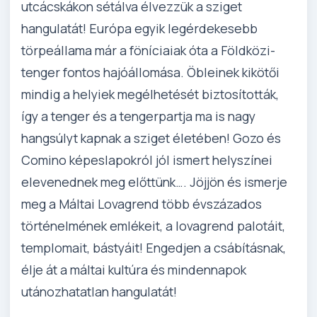
utcácskákon sétálva élvezzük a sziget
hangulatát! Európa egyik legérdekesebb
törpeállama már a föníciaiak óta a Földközi-
tenger fontos hajóállomása. Öbleinek kikötői
mindig a helyiek megélhetését biztosították,
így a tenger és a tengerpartja ma is nagy
hangsúlyt kapnak a sziget életében! Gozo és
Comino képeslapokról jól ismert helyszínei
elevenednek meg előttünk…. Jöjjön és ismerje
meg a Máltai Lovagrend több évszázados
történelmének emlékeit, a lovagrend palotáit,
templomait, bástyáit! Engedjen a csábításnak,
élje át a máltai kultúra és mindennapok
utánozhatatlan hangulatát!