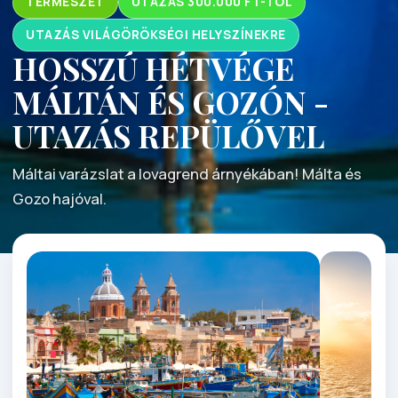
TERMÉSZET
UTAZÁS 300.000 FT-TÓL
UTAZÁS VILÁGÖRÖKSÉGI HELYSZÍNEKRE
HOSSZÚ HÉTVÉGE
MÁLTÁN ÉS GOZÓN -
UTAZÁS REPÜLŐVEL
Máltai varázslat a lovagrend árnyékában! Málta és
Gozo hajóval.