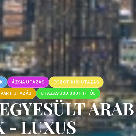
K
ÁZSIA UTAZÁS
EGZOTIKUS UTAZÁS
PART UTAZÁS
UTAZÁS 300.000 FT-TÓL
 EGYESÜLT ARAB
 - LUXUS