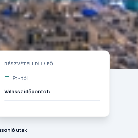
RÉSZVÉTELI DÍJ / FŐ
-
Ft - tól
Válassz időpontot:
asonló utak