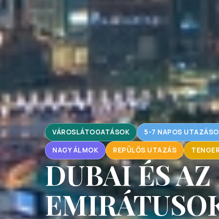
VÁROSLÁTOGATÁSOK
5-7 NAPOS UTAZÁSO
NAGY ÁLMOK
REPÜLŐS UTAZÁS
TENGER
DUBAI ÉS AZ
EMIRÁTUSOK