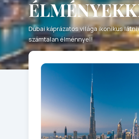
ÉLMÉNYEKK
Dubai káprázatos világa ikonikus látni
számtalan élménnyel!