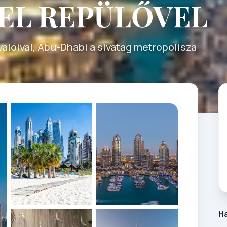
EL REPÜLŐVEL
valóival, Abu-Dhabi a sivatag metropolisza
H