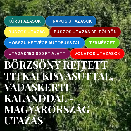
KÖRUTAZÁSOK
1 NAPOS UTAZÁSOK
BUSZOS UTAZÁS
BUSZOS UTAZÁS BELFÖLDÖN
HOSSZÚ HÉTVÉGE AUTÓBUSSZAL
TERMÉSZET
UTAZÁS 150.000 FT ALATT
VONATOS UTAZÁSOK
BÖRZSÖNY REJTETT
TITKAI KISVASÚTTAL,
VADASKERTI
KALANDDAL -
MAGYARORSZÁG
UTAZÁS