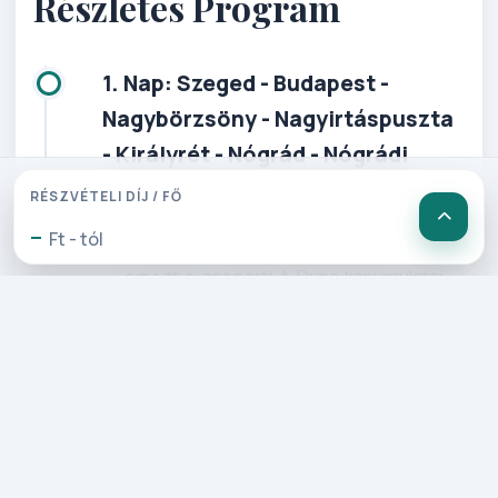
Részletes Program
1. Nap: Szeged - Budapest -
Nagybörzsöny - Nagyirtáspuszta
- Királyrét - Nógrád - Nógrádi
Vadaspark traktoros körséta
RÉSZVÉTELI DÍJ / FŐ
-
Ft - tól
Szegedről útnak indulva Budapest után
együtt a csoport! A Duna ka­nyarulatai
mentén utazunk. Nagy­börzsönybe
érkezünk, ahol friss erdei levegő és
csodálatos látvány fogad bennünket.
Kísérőnkkel meg­tekintjük a román és
gót stílusban épült
bányásztemplomokat, a Szent István
templomot és a vízi­malmot. Ezt