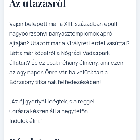
Az utazásról
Vajon belépett már a XIII. században épült
nagybörzsönyi bányásztemplomok apró
ajtaján? Utazott már a Királyréti erdei vasúttal?
Látta már közelről a Nógrádi Vadaspark
állatait? És ez csak néhány élmény, ami ezen
az egy napon Önre vár, ha velünk tart a
Börzsöny titkainak felfedezésében!
„Az éj gyertyái leégtek, s a reggel
ugrásra készen áll a hegytetőn.
Indulok élni.”